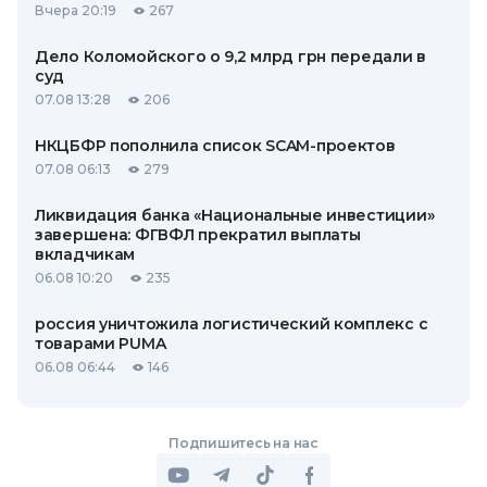
Вчера 20:19
267
Дело Коломойского о 9,2 млрд грн передали в
суд
07.08 13:28
206
НКЦБФР пополнила список SCAM-проектов
07.08 06:13
279
Ликвидация банка «Национальные инвестиции»
завершена: ФГВФЛ прекратил выплаты
вкладчикам
06.08 10:20
235
россия уничтожила логистический комплекс с
товарами PUMA
06.08 06:44
146
Подпишитесь на нас