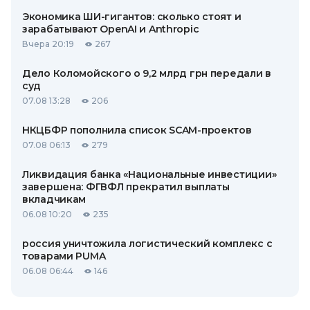
Экономика ШИ-гигантов: сколько стоят и
зарабатывают OpenAI и Anthropic
Вчера 20:19
267
Дело Коломойского о 9,2 млрд грн передали в
суд
07.08 13:28
206
НКЦБФР пополнила список SCAM-проектов
07.08 06:13
279
Ликвидация банка «Национальные инвестиции»
завершена: ФГВФЛ прекратил выплаты
вкладчикам
06.08 10:20
235
россия уничтожила логистический комплекс с
товарами PUMA
06.08 06:44
146