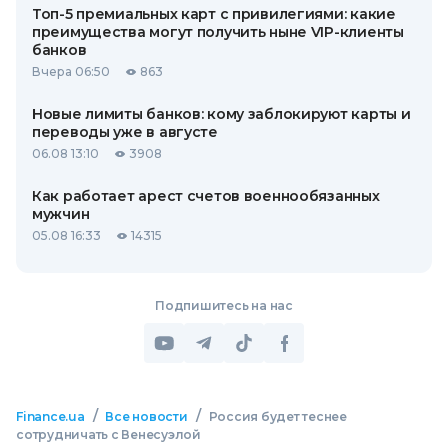
Топ-5 премиальных карт с привилегиями: какие
преимущества могут получить ныне VIP-клиенты
банков
Вчера 06:50
863
Новые лимиты банков: кому заблокируют карты и
переводы уже в августе
06.08 13:10
3908
Как работает арест счетов военнообязанных
мужчин
05.08 16:33
14315
Подпишитесь на нас
/
/
Finance.ua
Все новости
Россия будет теснее
сотрудничать с Венесуэлой