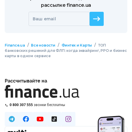
рассылке finance.ua
Ваш email
/
/
/
Finance.ua
Все новости
Финтех и Карты
ТОП
банковских решений для ФЛП: когда эквайринг, РРО и бизнес
карты в одном сервисе
Рассчитывайте на
0 800 307 555
звонки бесплатны