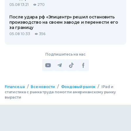
05.08 13:21
270
После удара рф «Эпицентр» решил остановить
производство на своем заводе и перенести его
за границу
05.08 10:33
356
Подпишитесь на нас
/
/
/
Finance.ua
Все новости
Фондовый рынок
IPad и
статистика с рынка труда помогли американскому рынку
вырасти