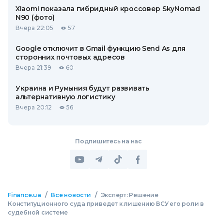
Xiaomi показала гибридный кроссовер SkyNomad
N90 (фото)
Вчера 22:05
57
Google отключит в Gmail функцию Send As для
сторонних почтовых адресов
Вчера 21:39
60
Украина и Румыния будут развивать
альтернативную логистику
Вчера 20:12
56
Подпишитесь на нас
/
/
Finance.ua
Все новости
Эксперт: Решение
Конституционного суда приведет к лишению ВСУ его роли в
судебной системе