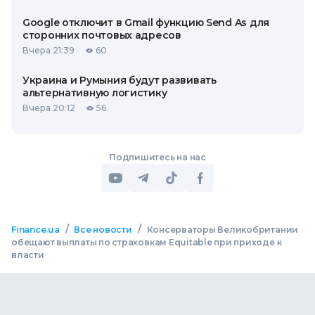
Google отключит в Gmail функцию Send As для
сторонних почтовых адресов
Вчера 21:39
60
Украина и Румыния будут развивать
альтернативную логистику
Вчера 20:12
56
Подпишитесь на нас
/
/
Finance.ua
Все новости
Консерваторы Великобритании
обещают выплаты по страховкам Equitable при приходе к
власти