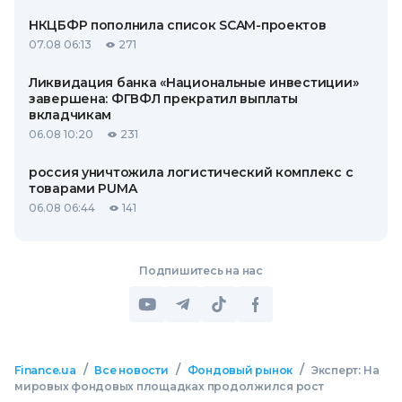
НКЦБФР пополнила список SCAM-проектов
07.08 06:13
271
Ликвидация банка «Национальные инвестиции»
завершена: ФГВФЛ прекратил выплаты
вкладчикам
06.08 10:20
231
россия уничтожила логистический комплекс с
товарами PUMA
06.08 06:44
141
Подпишитесь на нас
/
/
/
Finance.ua
Все новости
Фондовый рынок
Эксперт: На
мировых фондовых площадках продолжился рост