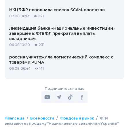
НКЦБФР пополнила список SCAM-проектов
07.08 06:13
271
Ликвидация банка «Национальные инвестиции»
завершена: ФГВФЛ прекратил выплаты
вкладчикам
06.08 10:20
231
россия уничтожила логистический комплекс с
товарами PUMA
06.08 06:44
141
Подпишитесь на нас
/
/
/
Finance.ua
Все новости
Фондовый рынок
ФГИ
выставил на продажу "Национальные авиалинии Украины"