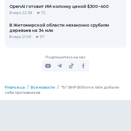
OpenAI готовит ИИ-колонку ценой $300−400
Вчера 22:38
72
В Житомирской области незаконно срубили
деревьев на 34 млн
Вчера 21:06
97
Подпишитесь на нас
/
/
Finance.ua
Все новости
"Ъ": BHP Billiton и Vale добыли
себе противников