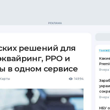
ских решений для
ТАКЖЕ
эквайринг, РРО и
Какие
Premi
ы в одном сервисе
Вчера 
 Карты
14994
Зараб
украи
сокра
Вчера 
НБУ 