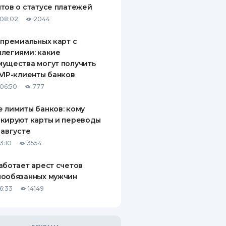
тов о статусе платежей
08:02
2044
 премиальных карт с
легиями: какие
ущества могут получить
VIP-клиенты банков
06:50
777
 лимиты банков: кому
кируют карты и переводы
 августе
3:10
3554
аботает арест счетов
нообязанных мужчин
6:33
14149