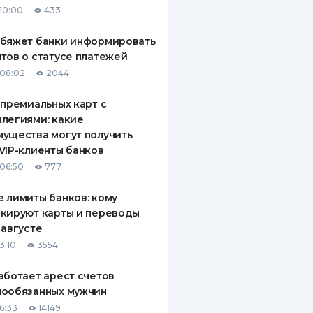
10:00
433
ДИТЕЛИ ПО
ВАНИЮ
обяжет банки информировать
тов о статусе платежей
РАХОВЫЕ ПОЛИСЫ
08:02
2044
ВЫЕ КОМПАНИИ
 премиальных карт с
легиями: какие
 О СТРАХОВЫХ
ИЯХ
ущества могут получить
VIP-клиенты банков
КА И ОПЛАТА
06:50
777
ТЫ
 лимиты банков: кому
кируют карты и переводы
 августе
3:10
3554
аботает арест счетов
нообязанных мужчин
6:33
14149