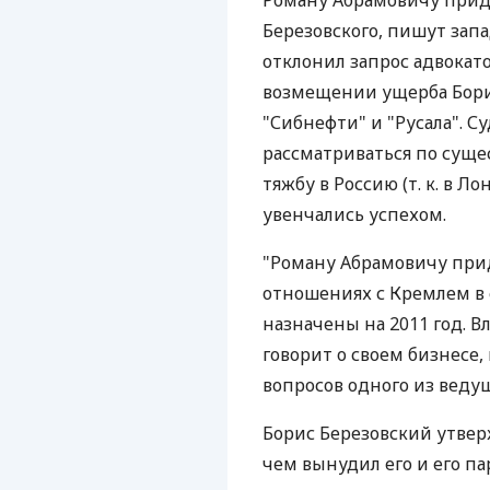
Роману Абрамовичу приде
Березовского, пишут зап
отклонил запрос адвокат
возмещении ущерба Бори
"Сибнефти" и "Русала". С
рассматриваться по суще
тяжбу в Россию (т. к. в Л
увенчались успехом.
"Роману Абрамовичу прид
отношениях с Кремлем в с
назначены на 2011 год. В
говорит о своем бизнесе,
вопросов одного из веду
Борис Березовский утвер
чем вынудил его и его п