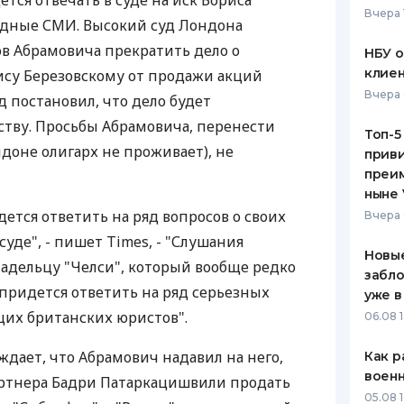
тся отвечать в суде на иск Бориса
Вчера 
адные СМИ. Высокий суд Лондона
ЕЖЕМЕСЯЧНЫЙ ОБЗОР
ПУТЕВО
КЕШБЭКА
СТРАХО
ов Абрамовича прекратить дело о
НБУ 
клиен
су Березовскому от продажи акций
ПУТЕВОДИТЕЛИ ПО
ВСЕ СТ
Вчера 
уд постановил, что дело будет
БАНКОВСКИМ КАРТАМ
СТРАХО
ству. Просьбы Абрамовича, перенести
Топ-5
ондоне олигарх не проживает), не
приви
ОТЗЫВЫ
КОМПАН
преим
ныне 
ДОСТАВ
ется ответить на ряд вопросов о своих
Вчера 
уде", - пишет Times, - "Слушания
КОНТАК
Новые
ладельцу "Челси", который вообще редко
забло
 придется ответить на ряд серьезных
уже в
щих британских юристов".
06.08 1
ждает, что Абрамович надавил на него,
Как р
воен
артнера Бадри Патаркацишвили продать
05.08 1