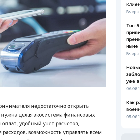
клиен
Вчера 
Топ-5
приви
преим
ныне 
Вчера 
Новые
забло
уже в
06.08 1
Как р
ринимателя недостаточно открыть
воен
у нужна целая экосистема финансовых
05.08 1
 оплат, удобный учет расчетов,
 расходов, возможность управлять всем