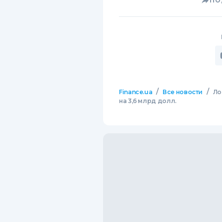
ПО
/
/
Finance.ua
Все новости
Ло
на 3,6 млрд долл.