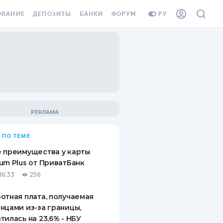
ОВАНИЕ
ДЕПОЗИТЫ
БАНКИ
ФОРУМ
РУ
ВСЕ ДЕПОЗИТЫ
ВСЕ БАНКИ
ВАНИЕ ЖИЛЬЯ ОТ
ДЕПОЗИТЫ В USD
ОТЗЫВЫ О БАНКАХ
И ШАХЕДОВ
ДЕПОЗИТЫ В EUR
МИКРОФИНАНСОВЫЕ
АХОВКА ЗАГРАНИЦУ
ОРГАНИЗАЦИИ
БОНУС К ДЕПОЗИТАМ
ОТЗЫВЫ ОБ МФО
УСЛОВИЯ АКЦИИ
Я КАРТА
 ПО ТЕМЕ
ВОПРОСЫ И ОТВЕТЫ
ОННАЯ ВИНЬЕТКА
 преимущества у карты
ДЕПОЗИТНЫЙ КАЛЬКУЛЯТОР
um Plus от ПриватБанк
Я СОТРУДНИКОВ
16:33
256
ПУТЕВОДИТЕЛИ ПО
SSISTANCE
СБЕРЕЖЕНИЯМ
отная плата, получаемая
нцами из-за границы,
ВАНИЕ ОТ
тилась на 23,6% - НБУ
ТНЫХ СЛУЧАЕВ