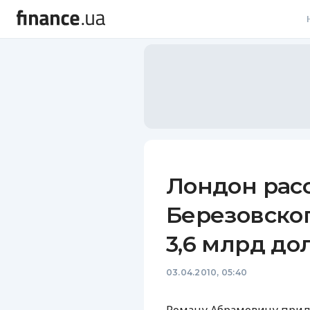
В
В
Л
А
Н
Лондон рас
С
Березовско
П
3,6 млрд дол
Т
03.04.2010, 05:40
Р