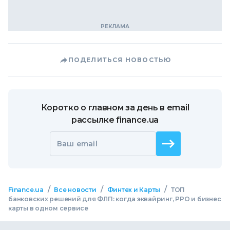
ПОДЕЛИТЬСЯ НОВОСТЬЮ
Коротко о главном за день в email
рассылке finance.ua
Ваш email
/
/
/
Finance.ua
Все новости
Финтех и Карты
ТОП
банковских решений для ФЛП: когда эквайринг, РРО и бизнес
карты в одном сервисе