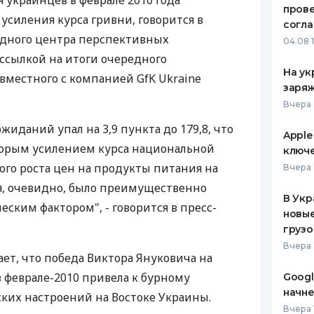
украинцев в феврале 2010 года
пров
усиления курса гривни, говорится в
ЕЖЕМЕСЯЧНЫЙ ОБЗОР
ПУТЕВО
согл
КЕШБЭКА
СТРАХО
дного центра перспективных
04.08 
ссылкой на итоги очередного
ПУТЕВОДИТЕЛИ ПО
ВСЕ СТ
На ук
овместного с компанией GfK Ukraine
БАНКОВСКИМ КАРТАМ
заряж
СТРАХО
Вчера 
ОТЗЫВЫ
иданий упал на 3,9 пункта до 179,8, что
КОМПАН
Apple
торым усилением курса национальной
ключ
ДОСТАВ
го роста цен на продукты питания на
Вчера 
, очевидно, было преимущественно
КОНТАК
В Укр
ским фактором", - говорится в пресс-
новы
грузо
Вчера 
ет, что победа Виктора Януковича на
 феврале-2010 привела к бурному
Googl
начне
ких настроений на Востоке Украины.
Вчера 1