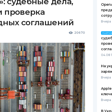
: судебные дела,
OpenA
и проверка
предв
сотр
дных соглашений
Вчера 
20670
ПАРТН
судеб
пров
согл
04.08 
На ук
заряж
Вчера 
Apple
ключ
Вчера 
В Укр