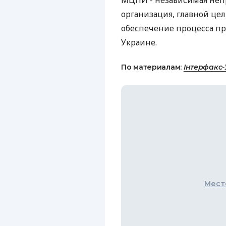
МЦПИ - независимая неп
организация, главной це
обеспечение процесса п
Украине.
По материалам:
Інтерфакс-
Мест