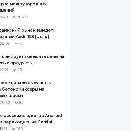
ерка международных
ДИТЕЛИ ПО
ашений
ВАНИЮ
15:40
20673
РАХОВЫЕ ПОЛИСЫ
раинский рынок выйдет
енный Audi RS5 (фото)
ВЫЕ КОМПАНИИ
22:05
41
 О СТРАХОВЫХ
ИЯХ
 планирует повысить цены на
евые продукты
КА И ОПЛАТА
21:45
48
ТЫ
аине начали выпускать
е бетономиксеры на
вых шасси
20:42
83
e рассказала, когда Android
т переходить на Gemini
9:15
258