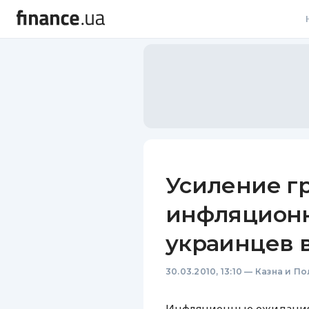
В
В
Л
А
Н
Усиление г
С
инфляцион
П
украинцев в
Т
30.03.2010, 13:10
—
Казна и По
Р