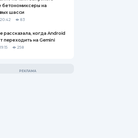
е бетономиксеры на
вых шасси
20:42
83
e рассказала, когда Android
т переходить на Gemini
9:15
258