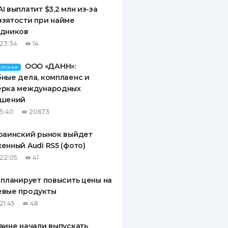
I выплатит $3,2 млн из-за
зятости при найме
удников
23:34
14
ООО «ДАНН»:
ЕРСКАЯ
ные дела, комплаенс и
ерка международных
ашений
15:40
20673
раинский рынок выйдет
енный Audi RS5 (фото)
22:05
41
 планирует повысить цены на
евые продукты
21:45
48
аине начали выпускать