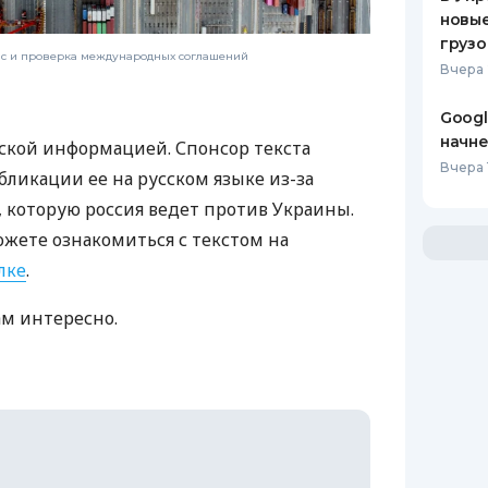
новы
грузо
нс и проверка международных соглашений
Вчера 
Googl
начне
ской информацией. Спонсор текста
Вчера 1
бликации ее на русском языке из-за
которую россия ведет против Украины.
ожете ознакомиться с текстом на
лке
.
ам интересно.