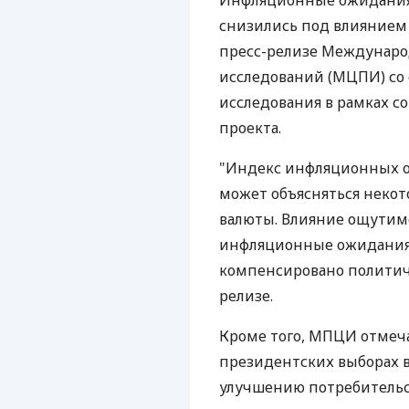
Инфляционные ожидания 
снизились под влиянием 
пресс-релизе Междунаро
исследований (МЦПИ) со 
исследования в рамках с
проекта.
"Индекс инфляционных ож
может объясняться неко
валюты. Влияние ощутимо
инфляционные ожидания
компенсировано политиче
релизе.
Кроме того, МПЦИ отмеча
президентских выборах в
улучшению потребительс