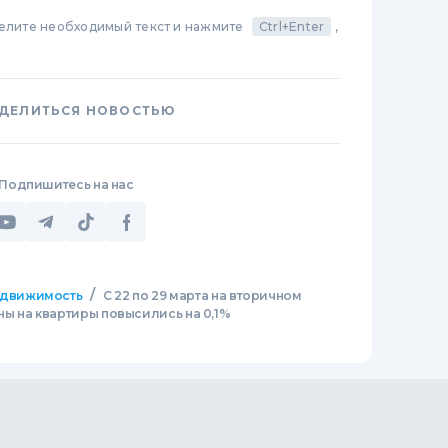
делите необходимый текст и нажмите
Ctrl+Enter
,
ДЕЛИТЬСЯ НОВОСТЬЮ
Подпишитесь на нас
/
движимость
С 22 по 29 марта на вторичном
ы на квартиры повысились на 0,1%