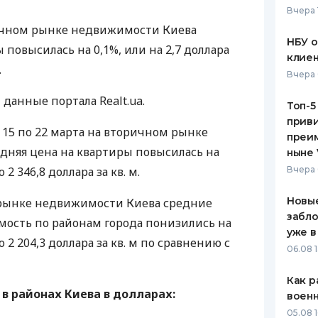
Вчера 
ЕЖЕМЕСЯЧНЫЙ ОБЗОР
ПУТЕВО
ричном рынке недвижимости Киева
КЕШБЭКА
СТРАХО
НБУ 
 повысилась на 0,1%, или на 2,7 доллара
клиен
ПУТЕВОДИТЕЛИ ПО
ВСЕ СТ
.
Вчера 
БАНКОВСКИМ КАРТАМ
СТРАХО
данные портала Realt.ua.
Топ-5
приви
ОТЗЫВЫ
с 15 по 22 марта на вторичном рынке
КОМПАН
преим
дняя цена на квартиры повысилась на
ныне 
ДОСТАВ
 2 346,8 доллара за кв. м.
Вчера 
КОНТАК
Новые
 рынке недвижимости Киева средние
забло
ость по районам города понизились на
уже в
о 2 204,3 доллара за кв. м по сравнению с
06.08 1
Как р
. в районах Киева в долларах:
воен
05.08 1