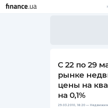
В
В
Л
А
Н
С 22 по 29 
С
рынке недв
П
цены на кв
Т
на 0,1%
Р
29.03.2010, 18:20
—
Недвижим