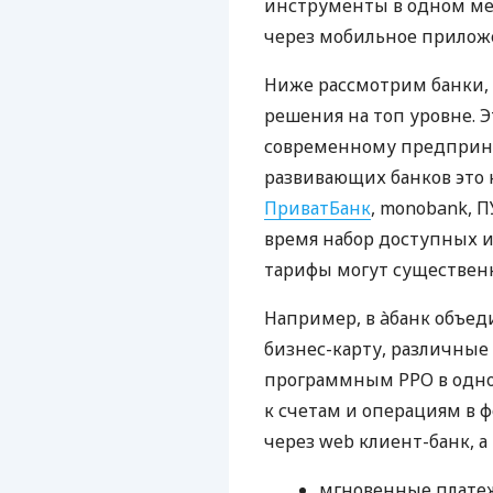
инструменты в одном мес
через мобильное прилож
Ниже рассмотрим банки,
решения на топ уровне. Э
современному предприни
развивающих банков это 
ПриватБанк
, monobank, П
время набор доступных и
тарифы могут существенн
Например, в àбанк объед
бизнес-карту, различные
программным РРО в одном
к счетам и операциям в ф
через web клиент-банк, а
мгновенные платеж