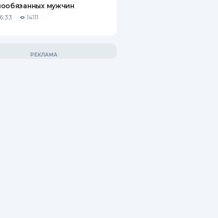
нообязанных мужчин
6:33
14111