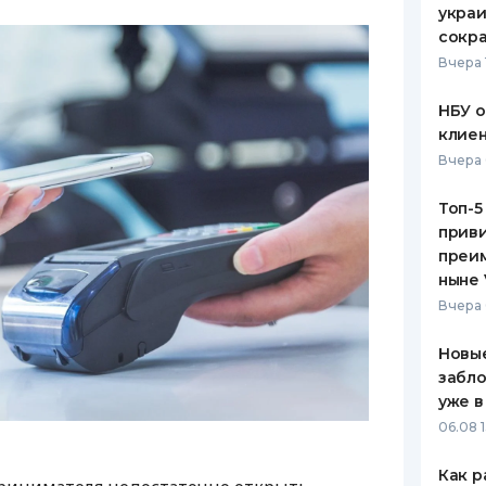
украи
сокра
Вчера 
НБУ 
клиен
Вчера 
Топ-5
приви
преим
ныне 
Вчера 
Новые
забло
уже в
06.08 1
Как р