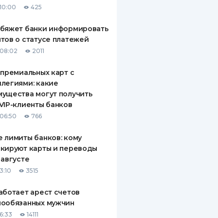
10:00
425
ДИТЕЛИ ПО
ВАНИЮ
обяжет банки информировать
тов о статусе платежей
РАХОВЫЕ ПОЛИСЫ
08:02
2011
ВЫЕ КОМПАНИИ
 премиальных карт с
легиями: какие
 О СТРАХОВЫХ
ИЯХ
ущества могут получить
VIP-клиенты банков
КА И ОПЛАТА
06:50
766
ТЫ
 лимиты банков: кому
кируют карты и переводы
 августе
3:10
3515
аботает арест счетов
нообязанных мужчин
6:33
14111