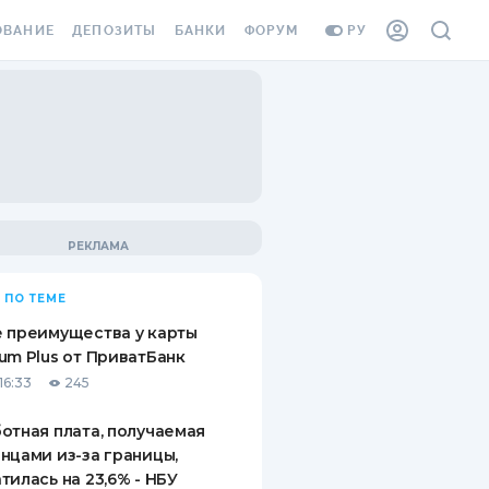
ОВАНИЕ
ДЕПОЗИТЫ
БАНКИ
ФОРУМ
РУ
ВСЕ ДЕПОЗИТЫ
ВСЕ БАНКИ
ВАНИЕ ЖИЛЬЯ ОТ
ДЕПОЗИТЫ В USD
ОТЗЫВЫ О БАНКАХ
И ШАХЕДОВ
ДЕПОЗИТЫ В EUR
МИКРОФИНАНСОВЫЕ
АХОВКА ЗАГРАНИЦУ
ОРГАНИЗАЦИИ
БОНУС К ДЕПОЗИТАМ
ОТЗЫВЫ ОБ МФО
УСЛОВИЯ АКЦИИ
Я КАРТА
 ПО ТЕМЕ
ВОПРОСЫ И ОТВЕТЫ
ОННАЯ ВИНЬЕТКА
 преимущества у карты
ДЕПОЗИТНЫЙ КАЛЬКУЛЯТОР
um Plus от ПриватБанк
Я СОТРУДНИКОВ
16:33
245
ПУТЕВОДИТЕЛИ ПО
SSISTANCE
СБЕРЕЖЕНИЯМ
отная плата, получаемая
нцами из-за границы,
ВАНИЕ ОТ
тилась на 23,6% - НБУ
ТНЫХ СЛУЧАЕВ