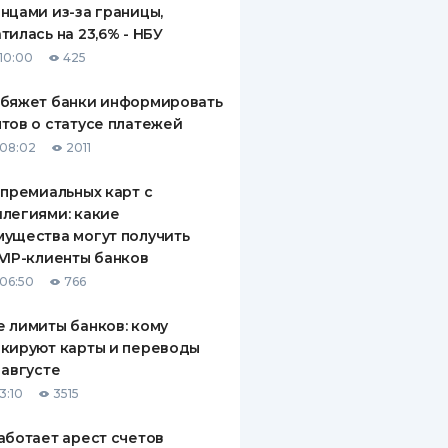
нцами из-за границы,
тилась на 23,6% - НБУ
10:00
425
обяжет банки информировать
тов о статусе платежей
08:02
2011
 премиальных карт с
легиями: какие
ущества могут получить
VIP-клиенты банков
06:50
766
 лимиты банков: кому
кируют карты и переводы
 августе
3:10
3515
аботает арест счетов