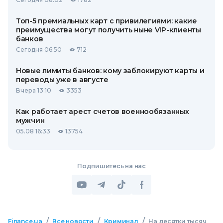
Топ-5 премиальных карт с привилегиями: какие
преимущества могут получить ныне VIP-клиенты
банков
Сегодня 06:50
712
Новые лимиты банков: кому заблокируют карты и
переводы уже в августе
Вчера 13:10
3353
Как работает арест счетов военнообязанных
мужчин
05.08 16:33
13754
Подпишитесь на нас
/
/
/
Finance.ua
Все новости
Криминал
На десятки тысяч