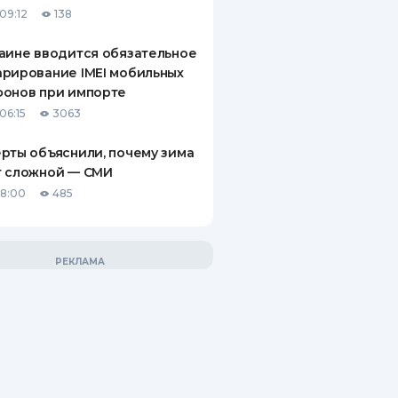
09:12
138
аине вводится обязательное
рирование IMEI мобильных
фонов при импорте
06:15
3063
рты объяснили, почему зима
т сложной — СМИ
18:00
485