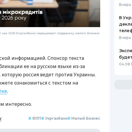
Вчера 
В Укр
декла
теле
 как UGB (Укргазбанк) наращивает поддержку малого бизнеса
Вчера 
Экспе
буде
ской информацией. Спонсор текста
04.08 
бликации ее на русском языке из-за
которую россия ведет против Украины.
ожете ознакомиться с текстом на
лке
.
ам интересно.
к
#
ФЛП
#
Укргазбанк
#
Малый Бизнес