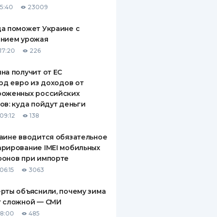
15:40
23009
ДИТЕЛИ ПО
ВАНИЮ
а поможет Украине с
ением урожая
РАХОВЫЕ ПОЛИСЫ
17:20
226
ВЫЕ КОМПАНИИ
на получит от ЕС
лрд евро из доходов от
 О СТРАХОВЫХ
ИЯХ
роженных российских
ов: куда пойдут деньги
КА И ОПЛАТА
09:12
138
ТЫ
аине вводится обязательное
рирование IMEI мобильных
фонов при импорте
06:15
3063
рты объяснили, почему зима
т сложной — СМИ
18:00
485