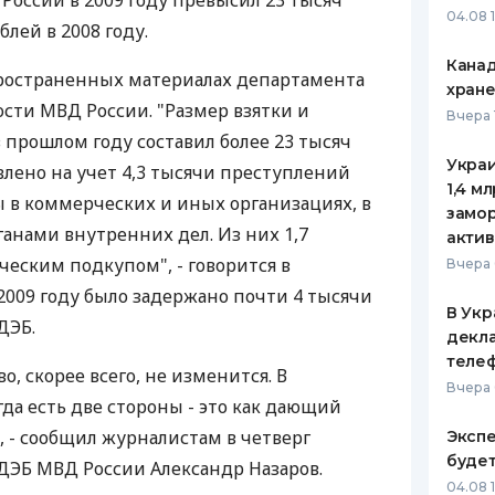
России в 2009 году превысил 23 тысяч
04.08 
блей в 2008 году.
ЕЖЕМЕСЯЧНЫЙ ОБЗОР
ПУТЕВО
КЕШБЭКА
СТРАХО
Канад
пространенных материалах департамента
хран
ПУТЕВОДИТЕЛИ ПО
ВСЕ СТ
сти МВД России. "Размер взятки и
Вчера 
БАНКОВСКИМ КАРТАМ
 прошлом году составил более 23 тысяч
СТРАХО
Украи
авлено на учет 4,3 тысячи преступлений
1,4 м
ОТЗЫВЫ
 в коммерческих и иных организациях, в
КОМПАН
замо
рганами внутренних дел. Из них 1,7
актив
ДОСТАВ
ческим подкупом", - говорится в
Вчера 
2009 году было задержано почти 4 тысячи
КОНТАК
В Укр
ДЭБ.
декла
теле
во, скорее всего, не изменится. В
Вчера 
да есть две стороны - это как дающий
", - сообщил журналистам в четверг
Экспе
буде
ДЭБ МВД России Александр Назаров.
04.08 