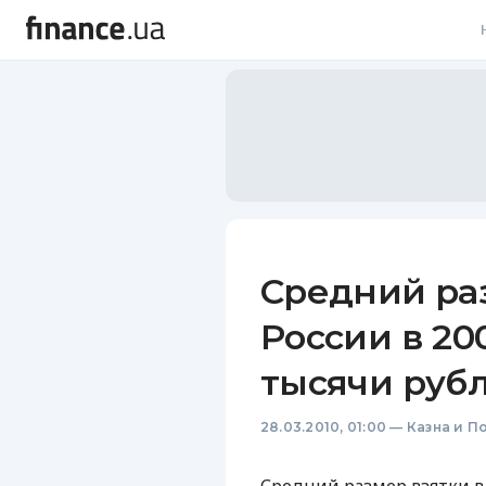
В
В
Л
А
Н
Средний ра
С
России в 20
П
тысячи руб
Т
28.03.2010, 01:00
—
Казна и П
Р