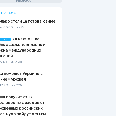
 ПО ТЕМЕ
лько столица готова к зиме
я 06:00
24
ООО «ДАНН»:
ЕРСКАЯ
ные дела, комплаенс и
ерка международных
ашений
15:40
23009
а поможет Украине с
ением урожая
17:20
226
на получит от ЕС
лрд евро из доходов от
роженных российских
ов: куда пойдут деньги