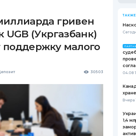
ТАКЖЕ
миллиарда гривен
Наско
к UGB (Укргазбанк)
Сегодн
 поддержку малого
ПАРТН
судеб
пров
согл
епозит
30503
04.08 
Канад
хран
Вчера 
Украи
1,4 м
замо
актив