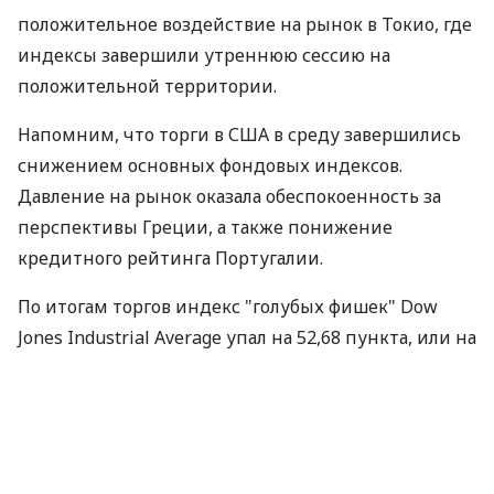
положительное воздействие на рынок в Токио, где
индексы завершили утреннюю сессию на
положительной территории.
Напомним, что торги в США в среду завершились
снижением основных фондовых индексов.
Давление на рынок оказала обеспокоенность за
перспективы Греции, а также понижение
кредитного рейтинга Португалии.
По итогам торгов индекс "голубых фишек" Dow
Jones Industrial Average упал на 52,68 пункта, или на
0,48%, до 10836 пунктов. Индекс широкого рынка
S&P 500 закрылся снижением на 6,45 пункта, или
на 0,55%, на отметке 1168 пунктов.
“Высокотехнологичный” Nasdaq Composite
закрылся понижением на 16,48 пункта, или на