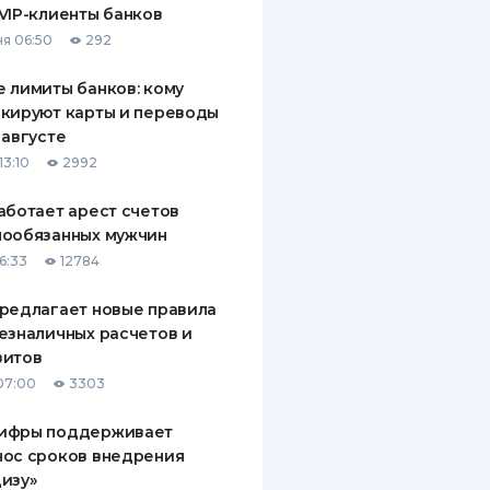
VIP-клиенты банков
ДИТЕЛИ ПО
я 06:50
292
ВАНИЮ
 лимиты банков: кому
РАХОВЫЕ ПОЛИСЫ
кируют карты и переводы
 августе
ВЫЕ КОМПАНИИ
13:10
2992
 О СТРАХОВЫХ
ИЯХ
аботает арест счетов
нообязанных мужчин
КА И ОПЛАТА
6:33
12784
ТЫ
редлагает новые правила
езналичных расчетов и
зитов
07:00
3303
ифры поддерживает
нос сроков внедрения
изу»