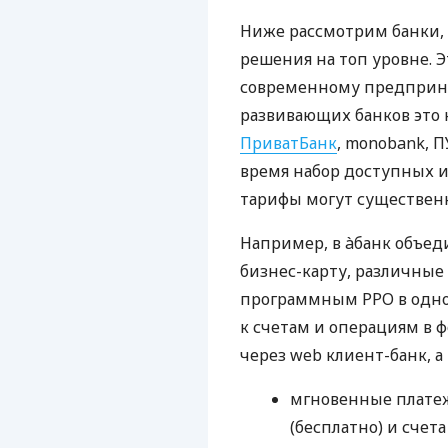
Ниже рассмотрим банки,
решения на топ уровне. Э
современному предприни
развивающих банков это 
ПриватБанк
, monobank, П
время набор доступных и
тарифы могут существенн
Например, в àбанк объед
бизнес-карту, различные
программным РРО в одном
к счетам и операциям в ф
через web клиент-банк, а
мгновенные платеж
(бесплатно) и счета