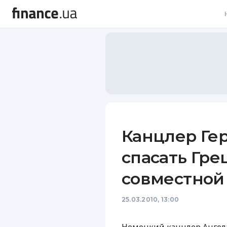
В
В
Л
А
Н
Канцлер Ге
С
спасать Гре
П
совместной
Т
25.03.2010, 13:00
Р