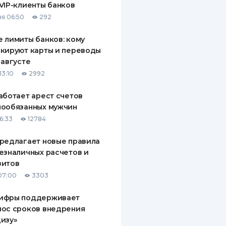
VIP-клиенты банков
я 06:50
292
 лимиты банков: кому
кируют карты и переводы
 августе
13:10
2992
аботает арест счетов
нообязанных мужчин
6:33
12784
редлагает новые правила
езналичных расчетов и
зитов
07:00
3303
ифры поддерживает
нос сроков внедрения
изу»