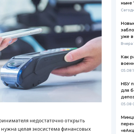
ныне 
Сегодн
Новые
забло
уже в
Вчера 
Как р
воен
05.08 1
НБУ п
для б
депо
05.08 
Минц
ринимателя недостаточно открыть
пере
у нужна целая экосистема финансовых
«еАкц