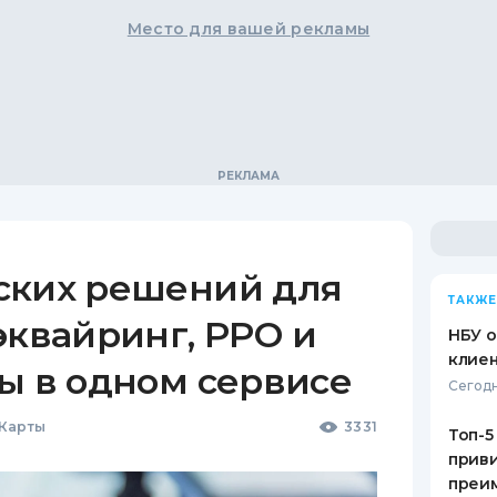
Место для вашей рекламы
ских решений для
ТАКЖЕ
эквайринг, РРО и
НБУ 
клиен
ы в одном сервисе
Сегодн
 Карты
3331
Топ-5
приви
преим