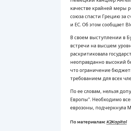
Немецкий канцлер Ангела 
качестве крайней меры 
союза спасти Грецию за
и ЕС. Об этом сообщает B
В своем выступлении в Б
встречи на высшем уровн
раскритиковала государс
неоправданно высокий б
что ограничение бюджет
требованием для всех чл
По ее словам, нельзя доп
Европы". Необходимо вс
еврозоны, подчеркнула М
По материалам:
K2Kapital