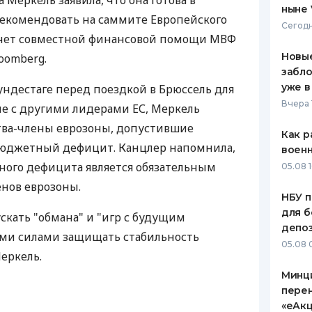
Меркель заявила, что она готова в
ныне 
рекомендовать на саммите Европейского
ЕЖЕМЕСЯЧНЫЙ ОБЗОР
ПУТЕВО
Сегодн
КЕШБЭКА
СТРАХО
 счет совместной финансовой помощи МВФ
Новые
loomberg.
ПУТЕВОДИТЕЛИ ПО
ВСЕ СТ
забло
БАНКОВСКИМ КАРТАМ
уже в
ундестаге перед поездкой в Брюссель для
СТРАХО
Вчера 
е с другими лидерами ЕС, Меркель
ОТЗЫВЫ
тва-члены еврозоны, допустившие
КОМПАН
Как р
юджетный дефицит. Канцлер напомнила,
воен
ДОСТАВ
ного дефицита является обязательным
05.08 1
енов еврозоны.
КОНТАК
НБУ п
для б
ускать "обмана" и "игр с будущим
депо
еми силами защищать стабильность
05.08 
еркель.
Минц
пере
«еАкц