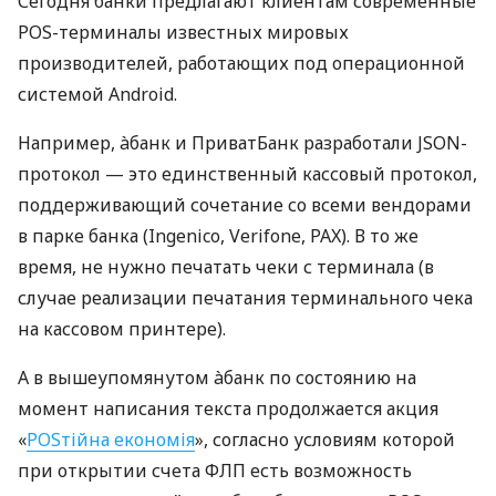
Сегодня банки предлагают клиентам современные
POS-терминалы известных мировых
производителей, работающих под операционной
системой Android.
Например, àбанк и ПриватБанк разработали JSON-
протокол — это единственный кассовый протокол,
поддерживающий сочетание со всеми вендорами
в парке банка (Ingenico, Verifone, PAX). В то же
время, не нужно печатать чеки с терминала (в
случае реализации печатания терминального чека
на кассовом принтере).
А в вышеупомянутом àбанк по состоянию на
момент написания текста продолжается акция
«
POSтійна економія
», согласно условиям которой
при открытии счета ФЛП есть возможность