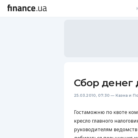
В
В
Л
А
Н
Сбор денег
С
25.03.2010, 07:30
—
Казна и П
П
Т
Гостаможню по квоте ком
кресло главного налогов
Р
руководителям ведомств н