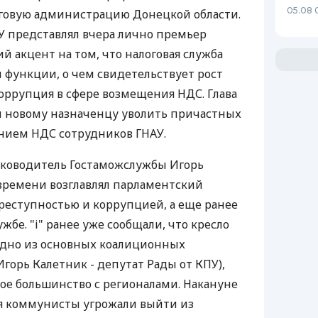
05.08 
алоговую администрацию Донецкой области.
У представлял вчера лично премьер
й акцент на том, что налоговая служба
и функции, о чем свидетельствует рост
оррупция в сфере возмещения НДС. Глава
 новому назначенцу уволить причастных
нием НДС сотрудников ГНАУ.
уководитель Гостаможслужбы Игорь
времени возглавлял парламентский
преступностью и коррупцией, а еще ранее
жбе. "і" ранее уже сообщали, что кресло
одно из основных коалиционных
горь Калетник - депутат Рады от КПУ),
ое большинство с регионалами. Накануне
я коммунисты угрожали выйти из