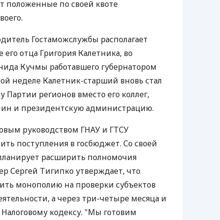
ат положенные по своей квоте
воего.
одитель Гостаможслужбы располагает
 его отца Григория Калетника, во
нида Кучмы работавшего губернатором
той неделе Калетник-старший вновь стал
у Партии регионов вместо его коллег,
мин и президентскую администрацию.
овым руководством ГНАУ и ГТСУ
ить поступления в госбюджет. Со своей
 планирует расширить полномочия
ер Сергей Тигипко утверждает, что
чить монополию на проверки субъектов
тельности, а через три-четыре месяца и
у Налоговому кодексу. "Мы готовим