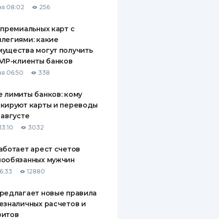
я 08:02
256
ДИТЕЛИ ПО
ВАНИЮ
 премиальных карт с
легиями: какие
РАХОВЫЕ ПОЛИСЫ
ущества могут получить
VIP-клиенты банков
ВЫЕ КОМПАНИИ
я 06:50
338
 О СТРАХОВЫХ
ИЯХ
 лимиты банков: кому
кируют карты и переводы
КА И ОПЛАТА
 августе
13:10
3032
ТЫ
аботает арест счетов
нообязанных мужчин
6:33
12880
редлагает новые правила
езналичных расчетов и
зитов