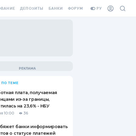
ОВАНИЕ
ДЕПОЗИТЫ
БАНКИ
ФОРУМ
РУ
ВСЕ ДЕПОЗИТЫ
ВСЕ БАНКИ
ВАНИЕ ЖИЛЬЯ ОТ
ДЕПОЗИТЫ В USD
ОТЗЫВЫ О БАНКАХ
И ШАХЕДОВ
ДЕПОЗИТЫ В EUR
МИКРОФИНАНСОВЫЕ
АХОВКА ЗАГРАНИЦУ
ОРГАНИЗАЦИИ
БОНУС К ДЕПОЗИТАМ
ОТЗЫВЫ ОБ МФО
УСЛОВИЯ АКЦИИ
Я КАРТА
 ПО ТЕМЕ
ВОПРОСЫ И ОТВЕТЫ
ОННАЯ ВИНЬЕТКА
отная плата, получаемая
ДЕПОЗИТНЫЙ КАЛЬКУЛЯТОР
нцами из-за границы,
Я СОТРУДНИКОВ
тилась на 23,6% - НБУ
ПУТЕВОДИТЕЛИ ПО
я 10:00
36
SSISTANCE
СБЕРЕЖЕНИЯМ
обяжет банки информировать
ВАНИЕ ОТ
тов о статусе платежей
ТНЫХ СЛУЧАЕВ