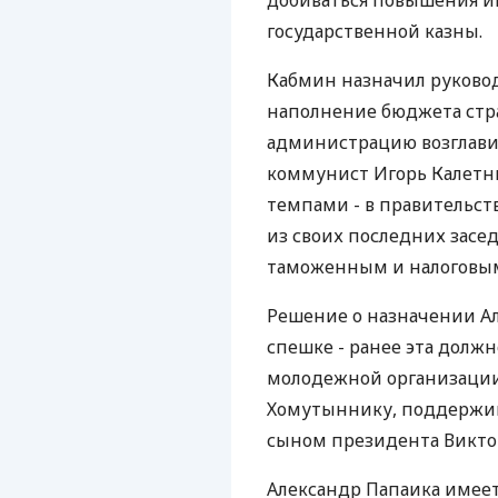
добиваться повышения и
государственной казны.
Кабмин назначил руковод
наполнение бюджета стр
администрацию возглавил
коммунист Игорь Калетн
темпами - в правительст
из своих последних засе
таможенным и налоговым с
Решение о назначении А
спешке - ранее эта долж
молодежной организации
Хомутыннику, поддержи
сыном президента Викто
Александр Папаика имеет