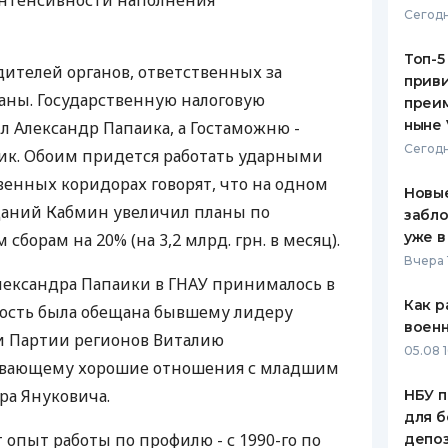
нтенсивности наполнения
Сегодн
ЕЖЕМЕСЯЧНЫЙ ОБЗОР
ПУТЕВО
КЕШБЭКА
СТРАХО
Топ-5
ителей органов, ответственных за
приви
ПУТЕВОДИТЕЛИ ПО
ВСЕ СТ
аны. Государственную налоговую
преим
БАНКОВСКИМ КАРТАМ
ныне 
 Александр Папаика, а Гостаможню -
СТРАХО
Сегодн
ик. Обоим придется работать ударными
ОТЗЫВЫ
венных коридорах говорят, что на одном
КОМПАН
Новые
даний Кабмин увеличил планы по
забло
ДОСТАВ
уже в
борам на 20% (на 3,2 млрд. грн. в месяц).
Вчера 
КОНТАК
лександра Папаики в ГНАУ принималось в
Как р
ность была обещана бывшему лидеру
воен
 Партии регионов Виталию
05.08 1
вающему хорошие отношения с младшим
ра Януковича.
НБУ п
для б
 опыт работы по профилю - с 1990-го по
депо