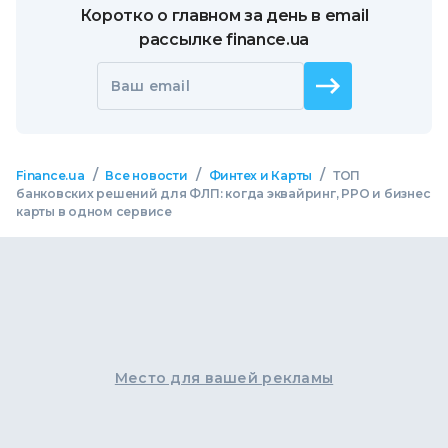
Коротко о главном за день в email
рассылке finance.ua
Ваш email
/
/
/
Finance.ua
Все новости
Финтех и Карты
ТОП
банковских решений для ФЛП: когда эквайринг, РРО и бизнес
карты в одном сервисе
Место для вашей рекламы