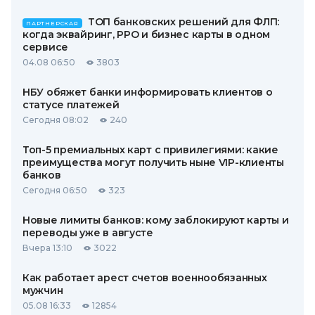
ТОП банковских решений для ФЛП:
ПАРТНЕРСКАЯ
когда эквайринг, РРО и бизнес карты в одном
сервисе
04.08 06:50
3803
НБУ обяжет банки информировать клиентов о
статусе платежей
Сегодня 08:02
240
Топ-5 премиальных карт с привилегиями: какие
преимущества могут получить ныне VIP-клиенты
банков
Сегодня 06:50
323
Новые лимиты банков: кому заблокируют карты и
переводы уже в августе
Вчера 13:10
3022
Как работает арест счетов военнообязанных
мужчин
05.08 16:33
12854