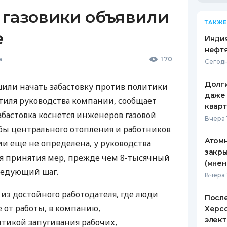
 газовики объявили
ТАКЖЕ
е
Индия
нефтя
а
170
Сегодн
Долги
ешили начать забастовку против политики
даже 
стиля руководства компании, сообщает
кварт
абастовка коснется инженеров газовой
Вчера 
бы центрального отопления и работников
Атомн
ии еще не определена, у руководства
закры
ля принятия мер, прежде чем 8-тысячный
(мнен
ледующий шаг.
Вчера 
ь из достойного работодателя, где люди
После
 от работы, в компанию,
Херсо
элект
тикой запугивания рабочих,