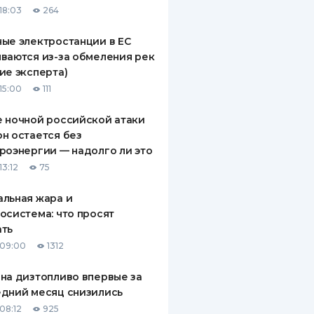
18:03
264
ДИТЕЛИ ПО
ВАНИЮ
ые электростанции в ЕС
ваются из-за обмеления рек
РАХОВЫЕ ПОЛИСЫ
ие эксперта)
15:00
111
ВЫЕ КОМПАНИИ
 ночной российской атаки
 О СТРАХОВЫХ
ИЯХ
н остается без
роэнергии — надолго ли это
КА И ОПЛАТА
13:12
75
ТЫ
льная жара и
осистема: что просят
ать
 09:00
1312
на дизтопливо впервые за
дний месяц снизились
08:12
925