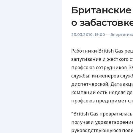
Британские
о забастовк
23.03.2010, 19:00
—
Энергетик
Работники British Gas р
запугивания и жесткого 
профсоюз сотрудников. З
службы, инженеров служ
диспетчерской. Дата акц
компании есть неделя д
профсоюз предпримет с
"British Gas превратилас
получали удовлетворение
руководствующуюся поли