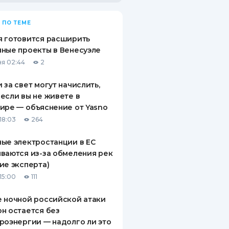
 ПО ТЕМЕ
 готовится расширить
ные проекты в Венесуэле
я 02:44
2
 за свет могут начислить,
если вы не живете в
ире — объяснение от Yasno
18:03
264
ые электростанции в ЕС
ваются из-за обмеления рек
ие эксперта)
15:00
111
 ночной российской атаки
н остается без
роэнергии — надолго ли это