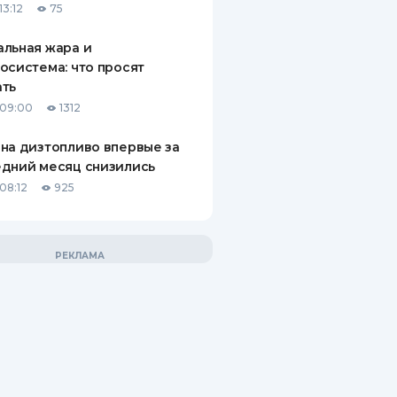
13:12
75
льная жара и
осистема: что просят
ать
 09:00
1312
на дизтопливо впервые за
дний месяц снизились
08:12
925