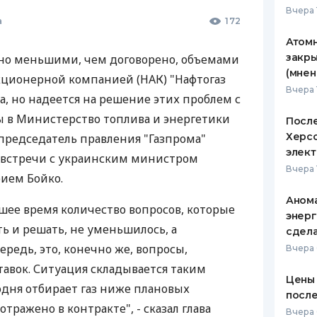
Вчера 
а
172
ЕЖЕМЕСЯЧНЫЙ ОБЗОР
ПУТЕВО
КЕШБЭКА
СТРАХО
Атомн
закры
ено меньшими, чем договорено, объемами
ПУТЕВОДИТЕЛИ ПО
ВСЕ СТ
(мнен
кционерной компанией (НАК) "Нафтогаз
БАНКОВСКИМ КАРТАМ
Вчера 
СТРАХО
а, но надеется на решение этих проблем с
 в Министерство топлива и энергетики
После
ОТЗЫВЫ
КОМПАН
Херсо
 председатель правления "Газпрома"
элект
 встречи с украинским министром
ДОСТАВ
Вчера 
ием Бойко.
КОНТАК
Анома
шее время количество вопросов, которые
энерг
ь и решать, не уменьшилось, а
сдел
ередь, это, конечно же, вопросы,
Вчера
авок. Ситуация складывается таким
Цены 
одня отбирает газ ниже плановых
после
отражено в контракте", - сказал глава
Вчера 