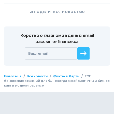
ПОДЕЛИТЬСЯ НОВОСТЬЮ
Коротко о главном за день в email
рассылке finance.ua
Ваш email
/
/
/
Finance.ua
Все новости
Финтех и Карты
ТОП
банковских решений для ФЛП: когда эквайринг, РРО и бизнес
карты в одном сервисе