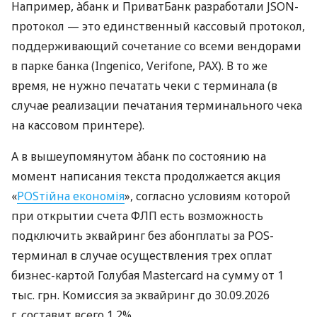
Например, àбанк и ПриватБанк разработали JSON-
протокол — это единственный кассовый протокол,
поддерживающий сочетание со всеми вендорами
в парке банка (Ingenico, Verifone, PAX). В то же
время, не нужно печатать чеки с терминала (в
случае реализации печатания терминального чека
на кассовом принтере).
А в вышеупомянутом àбанк по состоянию на
момент написания текста продолжается акция
«
POSтійна економія
», согласно условиям которой
при открытии счета ФЛП есть возможность
подключить эквайринг без абонплаты за POS-
терминал в случае осуществления трех оплат
бизнес-картой Голубая Mastercard на сумму от 1
тыс. грн. Комиссия за эквайринг до 30.09.2026
г. составит всего 1,2%.