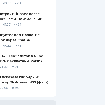
я 02:44
19
ДИТЕЛИ ПО
ВАНИЮ
астроить iPhone после
ки: 5 важных изменений
РАХОВЫЕ ПОЛИСЫ
я 01:27
34
ВЫЕ КОМПАНИИ
запустил планирование
ок через ChatGPT
 О СТРАХОВЫХ
ИЯХ
я 00:12
48
КА И ОПЛАТА
 1400 самолетов в мире
или бесплатный Starlink
ТЫ
23:33
71
i показала гибридный
овер SkyNomad N90 (фото)
22:05
94