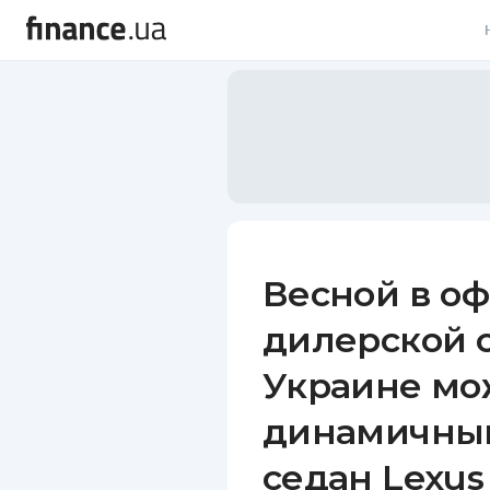
В
В
Л
А
Н
Весной в о
С
дилерской с
П
Украине мо
Т
динамичны
Р
седан Lexus 