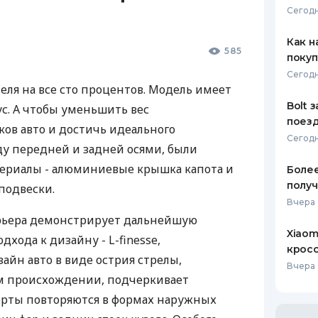
Сегодн
ЕЖЕМЕСЯЧНЫЙ ОБЗОР
ПУТЕВО
КЕШБЭКА
СТРАХО
Как н
585
покуп
ПУТЕВОДИТЕЛИ ПО
ВСЕ СТ
Сегодн
БАНКОВСКИМ КАРТАМ
теля на все сто процентов. Модель имеет
СТРАХО
Bolt 
с. А чтобы уменьшить вес
поезд
ОТЗЫВЫ
ов авто и достичь идеального
КОМПАН
Сегодн
у передней и задней осями, были
ДОСТАВ
териалы - алюминиевые крышка капота и
Более
получ
подвески.
КОНТАК
Вчера 
ерьера демонстрирует дальнейшую
Xiaom
хода к дизайну - L-finesse,
кросс
зайн авто в виде острия стрелы,
Вчера 
ом происхождении, подчеркивает
черты повторяются в формах наружных