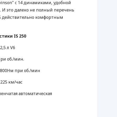
vinson" c 14 динамиками, удобной
 И это далеко не полный перечень
IS действительно комфортным
тики IS 250
,5 л V6
при об./мин.
4800Нм при об./мин
225 км/час
пенчатая автоматическая