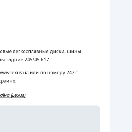
мовые легкосплавные диски, шины
ны задние 245/45 R17
ww.lexus.ua или по номеру 247 с
краине.
аїна (Lexus)