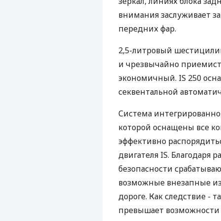
зеркал, линиях блока задн
внимания заслуживает з
передних фар.
2,5-литровый шестицил
и чрезвычайно приемисты
экономичный. IS 250 осн
секвентальной автоматич
Система интегрированно
которой оснащены все к
эффективно распорядит
двигателя IS. Благодаря 
безопасности срабатываю
возможные внезапные из
дороге. Как следствие - 
превышает возможности 