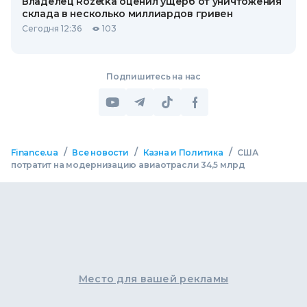
Владелец Rozetka оценил ущерб от уничтожения
склада в несколько миллиардов гривен
Сегодня 12:36
103
Подпишитесь на нас
/
/
/
Finance.ua
Все новости
Казна и Политика
США
потратит на модернизацию авиаотрасли 34,5 млрд
Место для вашей рекламы