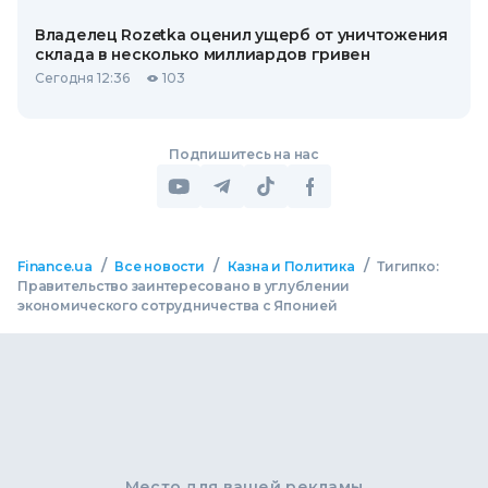
Владелец Rozetka оценил ущерб от уничтожения
склада в несколько миллиардов гривен
Сегодня 12:36
103
Подпишитесь на нас
/
/
/
Finance.ua
Все новости
Казна и Политика
Тигипко:
Правительство заинтересовано в углублении
экономического сотрудничества с Японией
Место для вашей рекламы