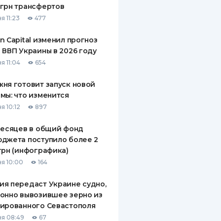
грн трансфертов
ДИТЕЛИ ПО
я 11:23
477
ВАНИЮ
n Capital изменил прогноз
РАХОВЫЕ ПОЛИСЫ
 ВВП Украины в 2026 году
я 11:04
654
ВЫЕ КОМПАНИИ
ня готовит запуск новой
 О СТРАХОВЫХ
ИЯХ
мы: что изменится
я 10:12
897
КА И ОПЛАТА
месяцев в общий фонд
ТЫ
джета поступило более 2
грн (инфографика)
я 10:00
164
я передаст Украине судно,
онно вывозившее зерно из
ированного Севастополя
я 08:49
67