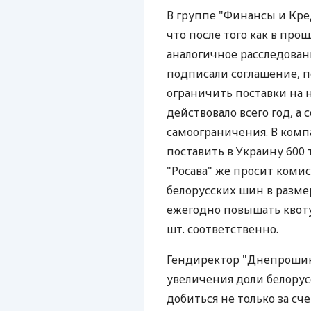
В группе "Финансы и Кред
что после того как в пр
аналогичное расследован
подписали соглашение, п
ограничить поставки на н
действовало всего год, а
самоограничения. В комп
поставить в Украину 600 т
"Росава" же просит коми
белорусских шин в размер
ежегодно повышать квоту д
шт. соответственно.
Гендиректор "Днепрошин
увеличения доли белорус
добиться не только за сче