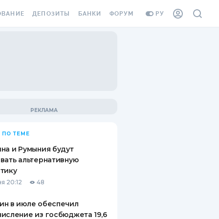
ОВАНИЕ
ДЕПОЗИТЫ
БАНКИ
ФОРУМ
РУ
ВСЕ ДЕПОЗИТЫ
ВСЕ БАНКИ
ВАНИЕ ЖИЛЬЯ ОТ
ДЕПОЗИТЫ В USD
ОТЗЫВЫ О БАНКАХ
И ШАХЕДОВ
ДЕПОЗИТЫ В EUR
МИКРОФИНАНСОВЫЕ
АХОВКА ЗАГРАНИЦУ
ОРГАНИЗАЦИИ
БОНУС К ДЕПОЗИТАМ
ОТЗЫВЫ ОБ МФО
УСЛОВИЯ АКЦИИ
Я КАРТА
 ПО ТЕМЕ
ВОПРОСЫ И ОТВЕТЫ
ОННАЯ ВИНЬЕТКА
на и Румыния будут
ДЕПОЗИТНЫЙ КАЛЬКУЛЯТОР
вать альтернативную
Я СОТРУДНИКОВ
тику
ПУТЕВОДИТЕЛИ ПО
я 20:12
48
SSISTANCE
СБЕРЕЖЕНИЯМ
ин в июле обеспечил
ВАНИЕ ОТ
исление из госбюджета 19,6
ТНЫХ СЛУЧАЕВ