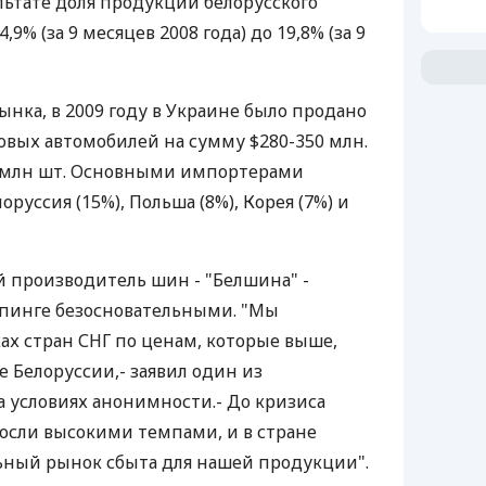
зультате доля продукции белорусского
,9% (за 9 месяцев 2008 года) до 19,8% (за 9
нка, в 2009 году в Украине было продано
ковых автомобилей на сумму $280-350 млн.
3 млн шт. Основными импортерами
лоруссия (15%), Польша (8%), Корея (7%) и
 производитель шин - "Белшина" -
мпинге безосновательными. "Мы
х стран СНГ по ценам, которые выше,
 Белоруссии,- заявил один из
 условиях анонимности.- До кризиса
осли высокими темпами, и в стране
ьный рынок сбыта для нашей продукции".