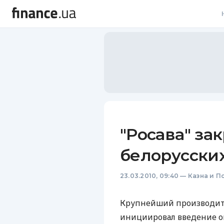
В
В
Л
А
Н
"Росава" за
С
белорусски
П
23.03.2010, 09:40
—
Казна и П
Т
Р
Крупнейший производител
инициировал введение ог