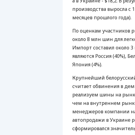
а в Украине - $18,2. В ре
производства выросла с 14
месяцев прошлого года).
По оценкам участников ры
около 8 млн шин для лег
Импорт составил около 
являются Россия (40%), Бе
Япония (4%).
Крупнейший белорусский
считает обвинения в де
реализуем шины на рынка
чем на внутреннем рынке
менеджеров компании на
автопродажи в Украине р
сформировался значител