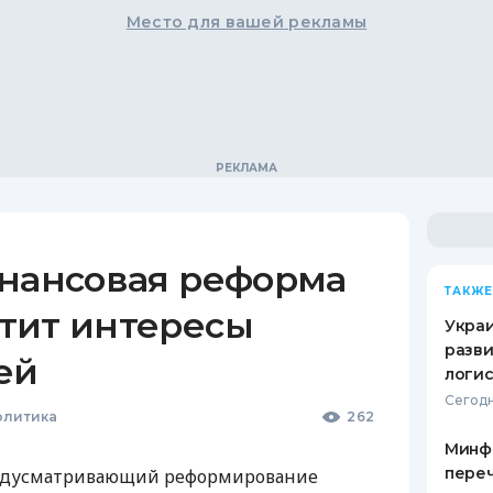
Место для вашей рекламы
инансовая реформа
ТАКЖЕ
тит интересы
Украи
разви
ей
логис
Сегодн
олитика
262
Минф
переч
редусматривающий реформирование