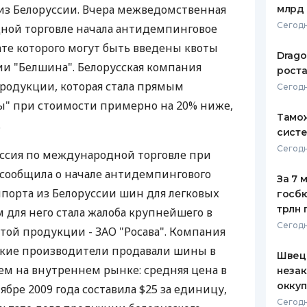
из Белоруссии. Вчера межведомственная
млрд 
ЕЖЕМЕСЯЧНЫЙ ОБЗОР
ПУТЕВО
Сегодн
ной торговле начала антидемпинговое
КЕШБЭКА
СТРАХО
ате которого могут быть введены квоты
Drago
ПУТЕВОДИТЕЛИ ПО
ВСЕ СТ
и "Белшина". Белорусская компания
роста
БАНКОВСКИМ КАРТАМ
родукции, которая стала прямым
Сегодн
СТРАХО
ы" при стоимости примерно на 20% ниже,
Тамож
ОТЗЫВЫ
.
КОМПАН
систе
Сегодн
сия по международной торговле при
ДОСТАВ
ообщила о начале антидемпингового
За 7 
КОНТАК
порта из Белоруссии шин для легковых
госбю
трлн 
 для него стала жалоба крупнейшего в
Сегодн
той продукции - ЗАО "Росава". Компания
ские производители продавали шины в
Швеци
ем на внутреннем рынке: средняя цена в
незак
оккуп
ябре 2009 года составила $25 за единицу,
Сегодн