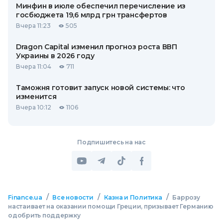
Минфин в июле обеспечил перечисление из
госбюджета 19,6 млрд грн трансфертов
Вчера 11:23
505
Dragon Capital изменил прогноз роста ВВП
Украины в 2026 году
Вчера 11:04
711
Таможня готовит запуск новой системы: что
изменится
Вчера 10:12
1106
Подпишитесь на нас
/
/
/
Finance.ua
Все новости
Казна и Политика
Баррозу
настаивает на оказании помощи Греции, призывает Германию
одобрить поддержку