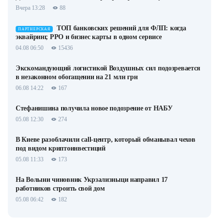
Вчера 13:28
88
ТОП банковских решений для ФЛП: когда
ПАРТНЕРСКАЯ
эквайринг, РРО и бизнес карты в одном сервисе
04.08 06:50
15436
Экскомандующий логистикой Воздушных сил подозревается
в незаконном обогащении на 21 млн грн
06.08 14:22
167
Стефанишина получила новое подозрение от НАБУ
05.08 12:30
274
В Киеве разоблачили call-центр, который обманывал чехов
под видом криптоинвестиций
05.08 11:33
173
На Волыни чиновник Укрзализныци направил 17
работников строить свой дом
05.08 06:42
182