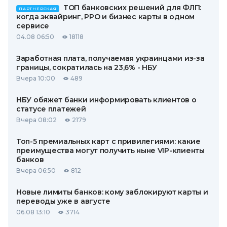
ТОП банковских решений для ФЛП:
ПАРТНЕРСКАЯ
когда эквайринг, РРО и бизнес карты в одном
сервисе
04.08 06:50
18118
Заработная плата, получаемая украинцами из-за
границы, сократилась на 23,6% - НБУ
Вчера 10:00
489
НБУ обяжет банки информировать клиентов о
статусе платежей
Вчера 08:02
2179
Топ-5 премиальных карт с привилегиями: какие
преимущества могут получить ныне VIP-клиенты
банков
Вчера 06:50
812
Новые лимиты банков: кому заблокируют карты и
переводы уже в августе
06.08 13:10
3714