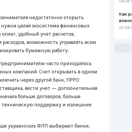
06.08 1
Как р
ринимателя недостаточно открыть
воен
у нужна целая экосистема финансовых
05.08 1
 оплат, удобный учет расчетов,
 расходов, возможность управлять всем
изировать бумажную работу.
д предпринимателю часто приходилось
азных компаний. Счет открывать в одном
ключать через другой банк, ПРРО
оставщика, вести учет — дополнительная
значала больше договоров, больше
ю техническую поддержку и излишние
ьше украинских ФЛП выбирают банки,