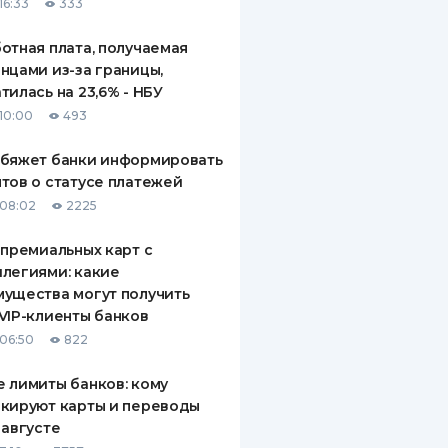
16:33
333
отная плата, получаемая
нцами из-за границы,
тилась на 23,6% - НБУ
10:00
493
обяжет банки информировать
тов о статусе платежей
08:02
2225
 премиальных карт с
легиями: какие
ущества могут получить
VIP-клиенты банков
06:50
822
 лимиты банков: кому
кируют карты и переводы
 августе