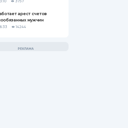
3:10
3757
аботает арест счетов
нообязанных мужчин
6:33
14244