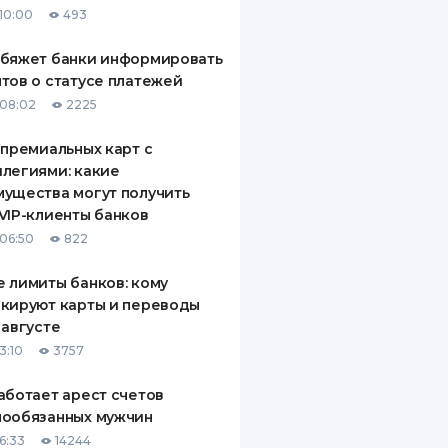
10:00
493
ДИТЕЛИ ПО
ВАНИЮ
обяжет банки информировать
тов о статусе платежей
РАХОВЫЕ ПОЛИСЫ
08:02
2225
ВЫЕ КОМПАНИИ
 премиальных карт с
легиями: какие
 О СТРАХОВЫХ
ИЯХ
ущества могут получить
VIP-клиенты банков
КА И ОПЛАТА
06:50
822
ТЫ
 лимиты банков: кому
кируют карты и переводы
 августе
3:10
3757
аботает арест счетов
нообязанных мужчин
6:33
14244