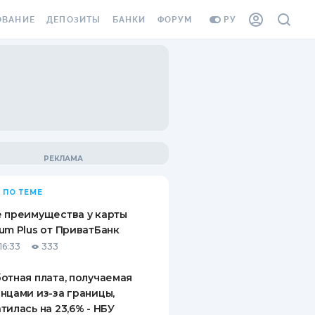
ОВАНИЕ
ДЕПОЗИТЫ
БАНКИ
ФОРУМ
РУ
ВСЕ ДЕПОЗИТЫ
ВСЕ БАНКИ
ВАНИЕ ЖИЛЬЯ ОТ
ДЕПОЗИТЫ В USD
ОТЗЫВЫ О БАНКАХ
И ШАХЕДОВ
ДЕПОЗИТЫ В EUR
МИКРОФИНАНСОВЫЕ
АХОВКА ЗАГРАНИЦУ
ОРГАНИЗАЦИИ
БОНУС К ДЕПОЗИТАМ
ОТЗЫВЫ ОБ МФО
УСЛОВИЯ АКЦИИ
Я КАРТА
 ПО ТЕМЕ
ВОПРОСЫ И ОТВЕТЫ
ОННАЯ ВИНЬЕТКА
 преимущества у карты
ДЕПОЗИТНЫЙ КАЛЬКУЛЯТОР
um Plus от ПриватБанк
Я СОТРУДНИКОВ
16:33
333
ПУТЕВОДИТЕЛИ ПО
SSISTANCE
СБЕРЕЖЕНИЯМ
отная плата, получаемая
нцами из-за границы,
ВАНИЕ ОТ
тилась на 23,6% - НБУ
ТНЫХ СЛУЧАЕВ