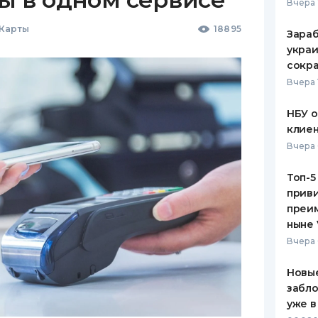
Вчера 
 Карты
18895
Зараб
украи
сокра
Вчера 
НБУ 
клиен
Вчера 
Топ-5
приви
преим
ныне 
Вчера 
Новые
забло
уже в