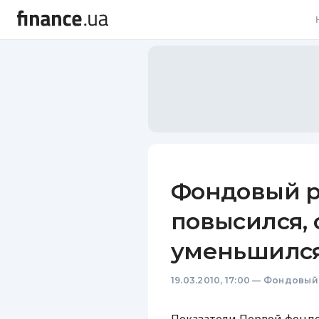
В
В
Л
А
Н
Фондовый р
С
повысился, 
П
уменьшилс
Т
19.03.2010, 17:00
—
Фондовый
Р