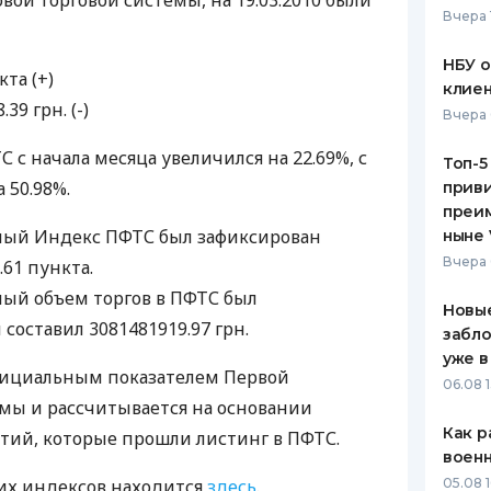
вой торговой системы, на 19.03.2010 были
Вчера 
ЕЖЕМЕСЯЧНЫЙ ОБЗОР
ПУТЕВО
КЕШБЭКА
СТРАХО
НБУ 
та (+)
клиен
ПУТЕВОДИТЕЛИ ПО
ВСЕ СТ
39 грн. (-)
Вчера 
БАНКОВСКИМ КАРТАМ
СТРАХО
с начала месяца увеличился на 22.69%, с
Топ-5
 50.98%.
приви
ОТЗЫВЫ
КОМПАН
преим
ый Индекс ПФТС был зафиксирован
ныне 
ДОСТАВ
Вчера 
.61 пункта.
й объем торгов в ПФТС был
КОНТАК
Новые
 составил 3081481919.97 грн.
забло
уже в
фициальным показателем Первой
06.08 1
мы и рассчитывается на основании
Как р
тий, которые прошли листинг в ПФТС.
воен
их индексов находится
здесь
.
05.08 1