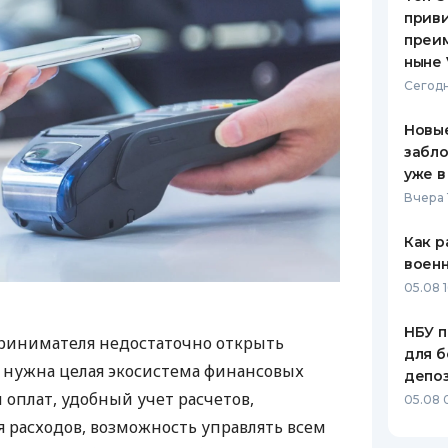
приви
преим
ныне 
Сегодн
Новые
забло
уже в
Вчера 
Как р
воен
05.08 1
НБУ п
ринимателя недостаточно открыть
для б
у нужна целая экосистема финансовых
депо
 оплат, удобный учет расчетов,
05.08 
 расходов, возможность управлять всем