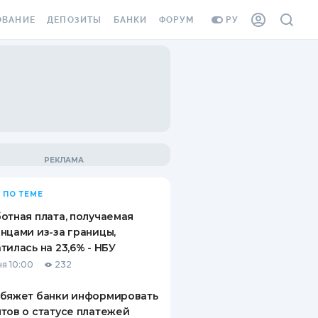
ОВАНИЕ
ДЕПОЗИТЫ
БАНКИ
ФОРУМ
РУ
ВСЕ ДЕПОЗИТЫ
ВСЕ БАНКИ
ВАНИЕ ЖИЛЬЯ ОТ
ДЕПОЗИТЫ В USD
ОТЗЫВЫ О БАНКАХ
И ШАХЕДОВ
ДЕПОЗИТЫ В EUR
МИКРОФИНАНСОВЫЕ
АХОВКА ЗАГРАНИЦУ
ОРГАНИЗАЦИИ
БОНУС К ДЕПОЗИТАМ
ОТЗЫВЫ ОБ МФО
УСЛОВИЯ АКЦИИ
Я КАРТА
 ПО ТЕМЕ
ВОПРОСЫ И ОТВЕТЫ
ОННАЯ ВИНЬЕТКА
отная плата, получаемая
ДЕПОЗИТНЫЙ КАЛЬКУЛЯТОР
нцами из-за границы,
Я СОТРУДНИКОВ
тилась на 23,6% - НБУ
ПУТЕВОДИТЕЛИ ПО
я 10:00
232
SSISTANCE
СБЕРЕЖЕНИЯМ
обяжет банки информировать
ВАНИЕ ОТ
тов о статусе платежей
ТНЫХ СЛУЧАЕВ