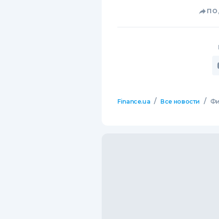
ПО
/
/
Finance.ua
Все новости
Фи