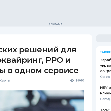
ских решений для
ТАКЖЕ
эквайринг, РРО и
Зараб
украи
ы в одном сервисе
сокра
Сегодн
 Карты
8660
НБУ 
клиен
Сегодн
Топ-5