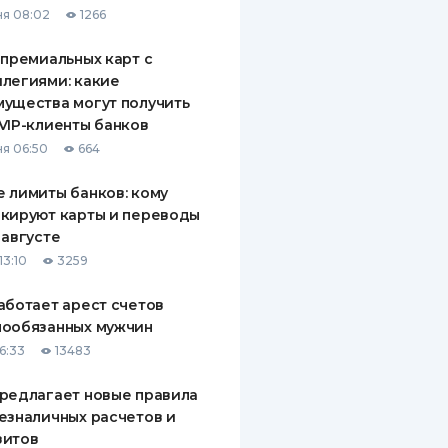
я 08:02
1266
ДИТЕЛИ ПО
ВАНИЮ
 премиальных карт с
легиями: какие
РАХОВЫЕ ПОЛИСЫ
ущества могут получить
VIP-клиенты банков
ВЫЕ КОМПАНИИ
я 06:50
664
 О СТРАХОВЫХ
ИЯХ
 лимиты банков: кому
кируют карты и переводы
КА И ОПЛАТА
 августе
13:10
3259
ТЫ
аботает арест счетов
нообязанных мужчин
6:33
13483
редлагает новые правила
езналичных расчетов и
зитов