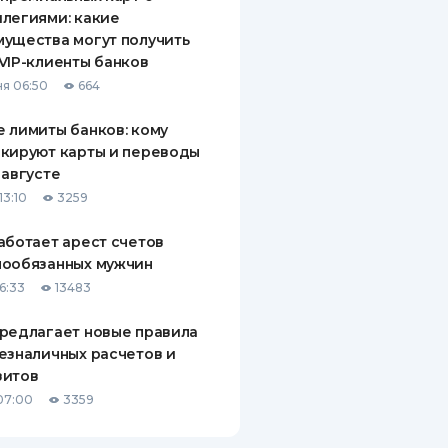
легиями: какие
ущества могут получить
VIP-клиенты банков
я 06:50
664
 лимиты банков: кому
кируют карты и переводы
 августе
13:10
3259
аботает арест счетов
нообязанных мужчин
6:33
13483
редлагает новые правила
езналичных расчетов и
зитов
07:00
3359