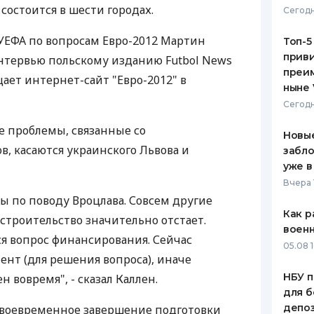
состоится в шести городах.
Сегодн
ЕЖЕМЕСЯЧНЫЙ ОБЗОР
ПУТЕВО
КЕШБЭКА
СТРАХО
 УЕФА по вопросам Евро-2012 Мартин
Топ-5
приви
 интервью польскому изданию Futbol News
ПУТЕВОДИТЕЛИ ПО
ВСЕ СТ
преим
щает интернет-сайт "Евро-2012" в
БАНКОВСКИМ КАРТАМ
ныне 
СТРАХО
Сегодн
ОТЗЫВЫ
е проблемы, связанные со
КОМПАН
Новые
в, касаются украинского Львова и
забло
ДОСТАВ
уже в
Вчера 
КОНТАК
ы по поводу Вроцлава. Совсем другие
Как р
строительство значительно отстает.
воен
я вопрос финансирования. Сейчас
05.08 1
нт (для решения вопроса), иначе
НБУ п
н вовремя", - сказал Каллен.
для б
депо
своевременное завершение подготовки