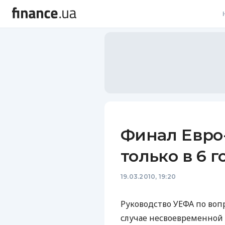
В
В
Л
А
Н
Финал Евро
С
только в 6 
П
19.03.2010, 19:20
Т
Р
Руководство УЕФА по вопр
случае несвоевременной 