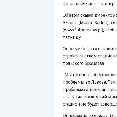
финальная часть турнира 
Об этом сказал директор
Каллен (Martin Kallen) в
(www.futbolnews.pl), сооб
пятницу.
Он отметил, что основны
строительством стадионо
польского Вроцлава.
"Мы не очень обеспокоен
проблемы во Львове. Там 
Проблематичным являетс
наступил последний моме
стадион не будет заверше
Он выразил надежду на 