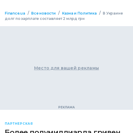
/
/
/
Finance.ua
Все новости
Казна и Политика
В Украине
долг по зарплате составляет 2 млрд грн
Место для вашей рекламы
ПАРТНЕРСКАЯ
Более полумиллиарда гривен