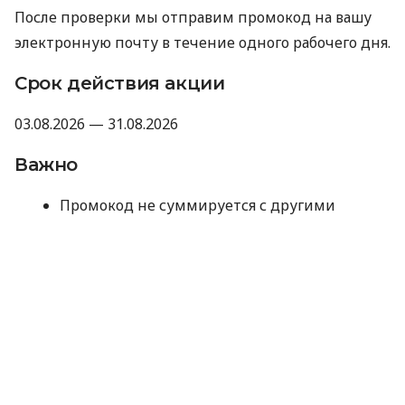
После проверки мы отправим промокод на вашу
электронную почту в течение одного рабочего дня.
Срок действия акции
03.08.2026 — 31.08.2026
Важно
Промокод не суммируется с другими
акциями, промокодами и скидками.
Компания оставляет за собой право не
предоставлять промокод, если отзыв не
прошел модерацию Minfin или имеет
признаки искусственного накручивания.
Отправляя данные для получения
промокода, вы соглашаетесь на их