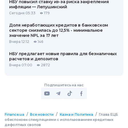
НБУ повысил ставку из-за риска закрепления
инфляции — Лепушинский
Сегодня 05:33
179
Доля неработающих кредитов в банковском
секторе снизилась до 12,5% - минимальное
значение NPL за 17 лет
Вчера 12:12
146
НБУ предлагает новые правила для безналичных
расчетов и депозитов
Вчера 07:00
2872
Подпишитесь на нас
/
/
/
Finance.ua
Все новости
Казна и Политика
Глава ЕЦБ
обеспокоен спекуляциями с использованием кредитных
дефолтных свопов