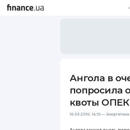
В
В
Л
А
Н
Ангола в оч
С
попросила о
П
квоты ОПЕК
Т
16.03.2010, 14:10
—
Энергетика
Р