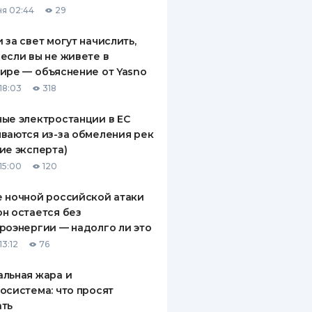
я 02:44
29
ДИТЕЛИ ПО
ВАНИЮ
 за свет могут начислить,
если вы не живете в
РАХОВЫЕ ПОЛИСЫ
ире — объяснение от Yasno
18:03
318
ВЫЕ КОМПАНИИ
ые электростанции в ЕС
 О СТРАХОВЫХ
ИЯХ
ваются из-за обмеления рек
ие эксперта)
КА И ОПЛАТА
15:00
120
ТЫ
 ночной российской атаки
н остается без
роэнергии — надолго ли это
13:12
76
льная жара и
осистема: что просят
ать