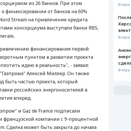
сорциумом из 26 банков. При этом
Вчера 
о финансировании от банков на 60%
После
Nord Stream на привлечение кредита.
Херсо
тами консорциума выступали банки RBS,
элект
nerale.
Вчера 
привлечению финансирования первой
Анома
оворотным пунктом в развитии проекта
энерг
сдел
плотить идею в реальность", - заявил
Вчера
"Газпрома" Алексей Миллер. Он также
ад быть частью проекта, который
тавки российских энергоносителей в
летия вперед.
азпром" и Gaz de France подписали
 французской компании с 9-процентной
am. Сделка может быть закрыта до начала