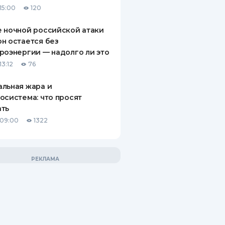
15:00
120
 ночной российской атаки
н остается без
роэнергии — надолго ли это
13:12
76
льная жара и
осистема: что просят
ать
 09:00
1322