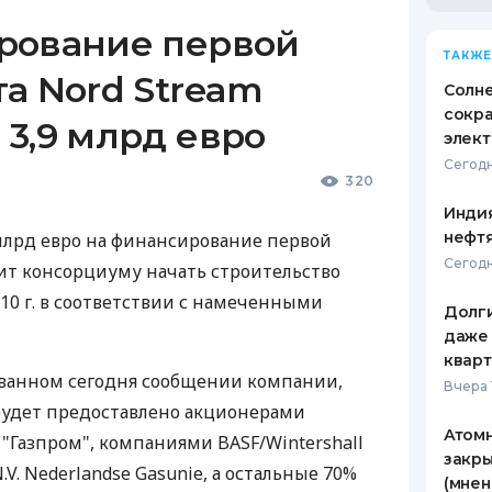
рование первой
ТАКЖЕ
а Nord Stream
Солн
сокр
3,9 млрд евро
элект
Сегодн
а
320
Индия
нефтя
 млрд евро на финансирование первой
Сегодн
лит консорциуму начать строительство
10 г. в соответствии с намеченными
Долги
даже 
кварт
ованном сегодня сообщении компании,
Вчера 
будет предоставлено акционерами
Атомн
 "Газпром", компаниями BASF/Wintershall
закры
.V. Nederlandse Gasunie, а остальные 70%
(мнен