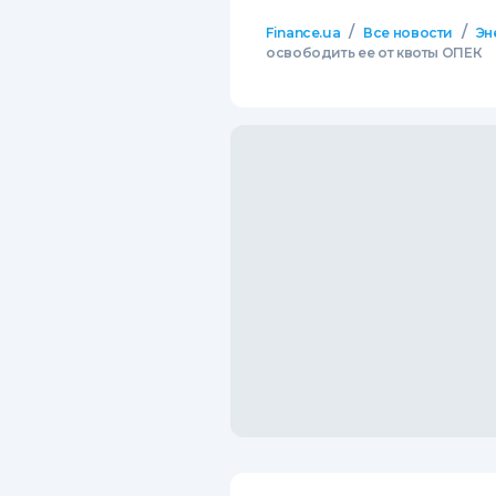
/
/
Finance.ua
Все новости
Эн
освободить ее от квоты ОПЕК