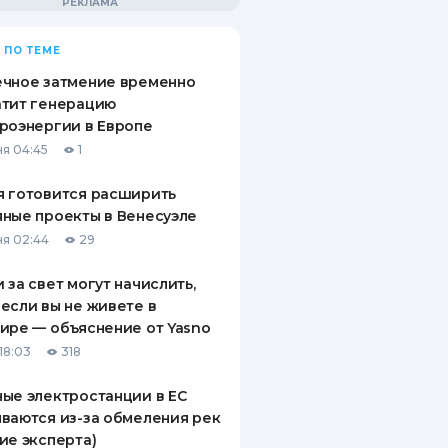
 ПО ТЕМЕ
ечное затмение временно
атит генерацию
роэнергии в Европе
я 04:45
1
 готовится расширить
ные проекты в Венесуэле
я 02:44
29
 за свет могут начислить,
если вы не живете в
ире — объяснение от Yasno
18:03
318
ые электростанции в ЕС
ваются из-за обмеления рек
ие эксперта)