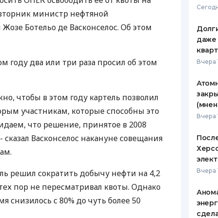
осить ОПЕК освободить ее от квоты на
Сегодн
 вторник министр нефтяной
ЕЖЕМЕСЯЧНЫЙ ОБЗОР
ПУТЕВО
КЕШБЭКА
СТРАХО
озе Ботельо де Васконселос. Об этом
Долги
даже 
ПУТЕВОДИТЕЛИ ПО
ВСЕ СТ
кварт
БАНКОВСКИМ КАРТАМ
м году два или три раза просил об этом
Вчера 
СТРАХО
Атомн
ОТЗЫВЫ
КОМПАН
закры
но, чтобы в этом году картель позволил
(мнен
орым участникам, которые способны это
ДОСТАВ
Вчера 
идаем, что решение, принятое в 2008
КОНТАК
, - сказал Васконселос накануне совещания
После
Херсо
ам.
элект
Вчера 
ель решил сократить добычу нефти на 4,2
 тех пор не пересматривал квоты. Однако
Анома
мя снизилось с 80% до чуть более 50
энерг
сдел