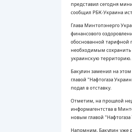
представил сегодня мини
сообщил РБК-Украина ис
Глава Минтопэнерго Укра
финансового оздоровлен
обоснованной тарифной п
необходимым сохранить о
украинскую территорию.
Бакулин заменил на этом
главой "Нафтогаза Украины"
подал в отставку.
Отметим, на прошлой нед
информагентства в Минто
новым главой "Нафтогаза
Напомним, Бакулин уже ру