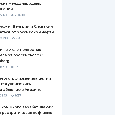
ерка международных
ДИТЕЛИ ПО
ашений
ВАНИЮ
15:40
20680
РАХОВЫЕ ПОЛИСЫ
может Венгрии и Словакии
аться от российской нефти
ВЫЕ КОМПАНИИ
03:19
88
 О СТРАХОВЫХ
ИЯХ
ия в июле полностью
ела от российского СПГ —
КА И ОПЛАТА
mberg
16:30
115
ТЫ
ерго: рф изменила цель и
тся уничтожить
снабжение в Украине
09:12
937
ком много зарабатывают»:
п раскритиковал нефтяные