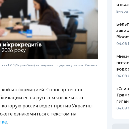
отказ
Вчера 
Бельг
завис
Bloo
04.08 
Минэн
пытае
 как UGB (Укргазбанк) наращивает поддержку малого бизнеса
водо
04.08 
«Слиш
ской информацией. Спонсор текста
Трам
бликации ее на русском языке из-за
гиган
которую россия ведет против Украины.
04.08 
ожете ознакомиться с текстом на
лке
.