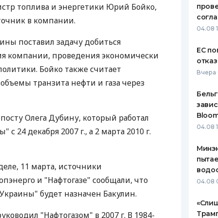
стр топлива и энергетики Юрий Бойко,
пров
ЕЖЕМЕСЯЧНЫЙ ОБЗОР
ПУТЕВО
согл
точник в компании.
КЕШБЭКА
СТРАХО
04.08 
ины поставил задачу добиться
ПУТЕВОДИТЕЛИ ПО
ВСЕ СТ
ЕС по
ия компании, проведения экономически
БАНКОВСКИМ КАРТАМ
отказ
СТРАХО
олитики. Бойко также считает
Вчера 
бъемы транзита нефти и газа через
ОТЗЫВЫ
КОМПАН
Бельг
завис
ДОСТАВ
Bloo
 посту Олега Дубину, который работал
04.08 
 с 24 декабря 2007 г., а 2 марта 2010 г.
КОНТАК
Минэн
пытае
еле, 11 марта, источники
водо
пэнерго и "Нафтогазе" сообщали, что
04.08 
 Украины" будет назначен Бакулин.
«Слиш
Трам
ководил "Нафтогазом" в 2007 г. В 1984-