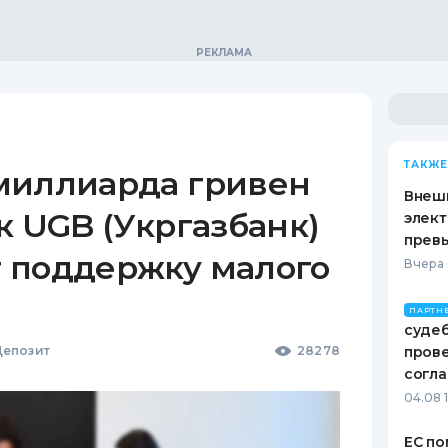
ТАКЖЕ
миллиарда гривен
Внеш
к UGB (Укргазбанк)
элект
прев
 поддержку малого
Вчера 
ПАРТН
судеб
епозит
28278
пров
согл
04.08 
ЕС по