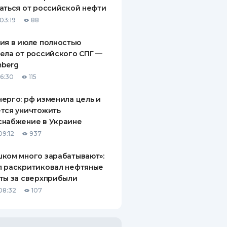
аться от российской нефти
03:19
88
ия в июле полностью
ела от российского СПГ —
mberg
16:30
115
ерго: рф изменила цель и
тся уничтожить
снабжение в Украине
09:12
937
ком много зарабатывают»:
п раскритиковал нефтяные
ты за сверхприбыли
08:32
107