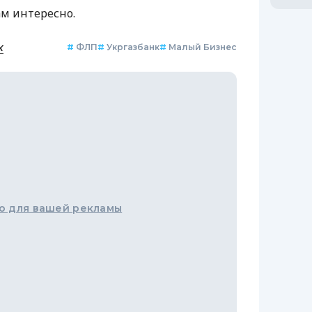
ам интересно.
к
#
ФЛП
#
Укргазбанк
#
Малый Бизнес
о для вашей рекламы