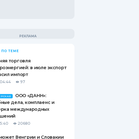
 ПО ТЕМЕ
няя торговля
роэнергией: в июле экспорт
ысил импорт
04:44
97
ООО «ДАНН»:
ЕРСКАЯ
ные дела, комплаенс и
ерка международных
ашений
15:40
20680
может Венгрии и Словакии