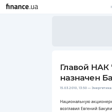
В
В
Л
А
Н
Главой НАК 
С
назначен Б
П
15.03.2010, 13:50
—
Энергетика
Т
Р
Национальную акционерн
возглавил Евгений Бакул