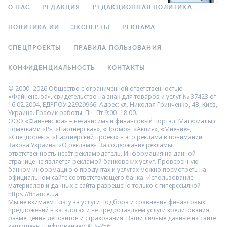
О НАС
РЕДАКЦИЯ
РЕДАКЦИОННАЯ ПОЛИТИКА
ПОЛИТИКА ИИ
ЭКСПЕРТЫ
РЕКЛАМА
СПЕЦПРОЕКТЫ
ПРАВИЛА ПОЛЬЗОВАНИЯ
КОНФИДЕНЦИАЛЬНОСТЬ
КОНТАКТЫ
© 2000–2026 Общество с ограниченной ответственностью
«Файненс.юа», свидетельство на знак для товаров и услуг № 37423 от
16.02.2004, ЕДРПОУ 22929966. Адрес: ул. Николая Гринченко, 4В, Киев,
Украина. График работы: Пн–Пт 9:00–18:00.
ООО «Файненс.юа» – независимый финансовый портал. Материалы с
пометками «Р», «Партнёрская», «Промо», «Акция», «Мнение»,
«Спецпроект», «Партнёрский проект» – это реклама в понимании
Закона Украины «О рекламе». За содержание рекламы
ответственность несёт рекламодатель. Информация на данной
странице не является рекламой банковских услуг. Проверенную
банком информацию о продуктах и услугах можно посмотреть на
официальном сайте соответствующего банка. Использование
материалов и данных с сайта разрешено только с гиперссылкой
https://finance.ua.
Мы не взимаем плату за услуги подбора и сравнения финансовых
предложений в каталогах и не предоставляем услуги кредитования,
размещения депозитов и страхования. Ваши личные данные на сайте
защищены шифрованием AES-256.