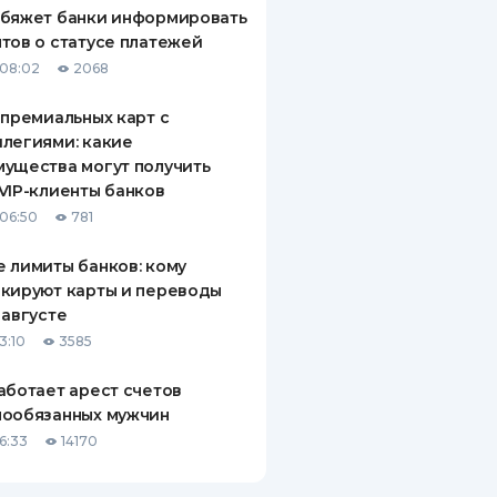
обяжет банки информировать
тов о статусе платежей
08:02
2068
 премиальных карт с
легиями: какие
ущества могут получить
VIP-клиенты банков
06:50
781
 лимиты банков: кому
кируют карты и переводы
 августе
3:10
3585
аботает арест счетов
нообязанных мужчин
6:33
14170