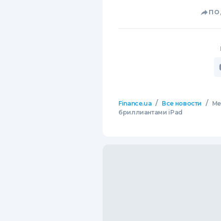
ПО
/
/
Finance.ua
Все новости
Me
бриллиантами iPad