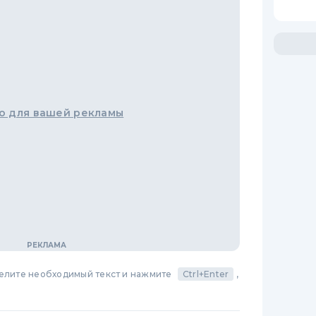
о для вашей рекламы
делите необходимый текст и нажмите
Ctrl+Enter
,