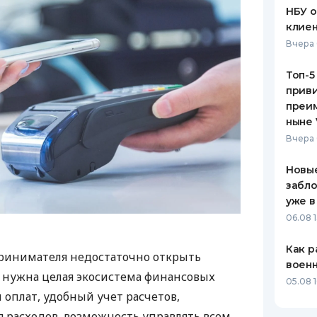
НБУ 
клиен
Вчера 
Топ-5
приви
преим
ныне 
Вчера 
Новые
забло
уже в
06.08 1
Как р
ринимателя недостаточно открыть
воен
у нужна целая экосистема финансовых
05.08 1
 оплат, удобный учет расчетов,
 расходов, возможность управлять всем