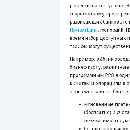
решения на топ уровне. Э
современному предприни
развивающих банков это 
ПриватБанк
, monobank, П
время набор доступных и
тарифы могут существенн
Например, в àбанк объед
бизнес-карту, различные
программным РРО в одном
к счетам и операциям в ф
через web клиент-банк, а
мгновенные платеж
(бесплатно) и счета
независимо от сум
бесплатный вывод 