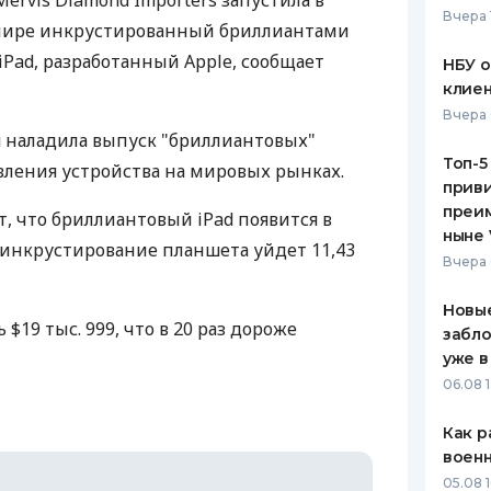
ervis Diamond Importers запустила в
Вчера 
мире инкрустированный бриллиантами
ЕЖЕМЕСЯЧНЫЙ ОБЗОР
ПУТЕВО
КЕШБЭКА
СТРАХО
ad, разработанный Apple, сообщает
НБУ 
клиен
ПУТЕВОДИТЕЛИ ПО
ВСЕ СТ
Вчера 
БАНКОВСКИМ КАРТАМ
 наладила выпуск "бриллиантовых"
СТРАХО
Топ-5
ления устройства на мировых рынках.
приви
ОТЗЫВЫ
КОМПАН
преим
, что бриллиантовый iPad появится в
ныне 
а инкрустирование планшета уйдет 11,43
ДОСТАВ
Вчера 
КОНТАК
Новые
 $19 тыс. 999, что в 20 раз дороже
забло
уже в
06.08 1
Как р
воен
05.08 1