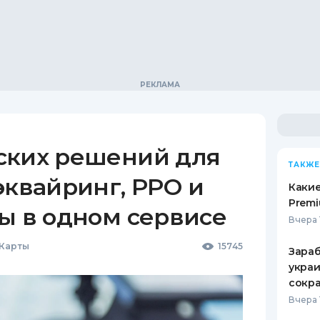
ских решений для
ТАКЖЕ
эквайринг, РРО и
Какие
Premi
ы в одном сервисе
Вчера 
 Карты
15745
Зараб
украи
сокра
Вчера 