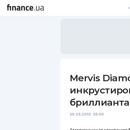
В
В
Л
А
Н
Mervis Diam
С
инкрустир
П
бриллианта
Т
20.03.2010, 05:00
Р