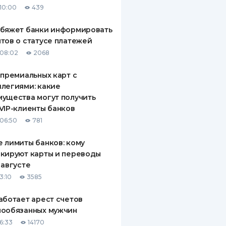
10:00
439
ДИТЕЛИ ПО
ВАНИЮ
обяжет банки информировать
тов о статусе платежей
РАХОВЫЕ ПОЛИСЫ
08:02
2068
ВЫЕ КОМПАНИИ
 премиальных карт с
легиями: какие
 О СТРАХОВЫХ
ИЯХ
ущества могут получить
VIP-клиенты банков
КА И ОПЛАТА
06:50
781
ТЫ
 лимиты банков: кому
кируют карты и переводы
 августе
3:10
3585
аботает арест счетов
нообязанных мужчин
6:33
14170