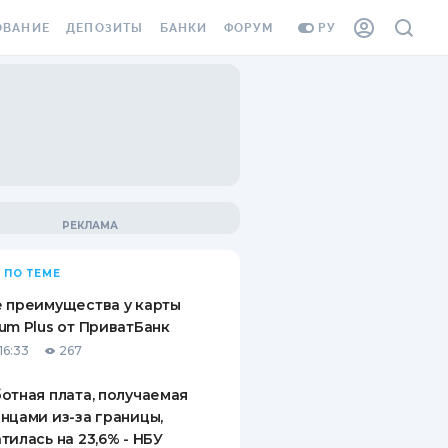
ОВАНИЕ
ДЕПОЗИТЫ
БАНКИ
ФОРУМ
РУ
ВСЕ ДЕПОЗИТЫ
ВСЕ БАНКИ
ВАНИЕ ЖИЛЬЯ ОТ
ДЕПОЗИТЫ В USD
ОТЗЫВЫ О БАНКАХ
И ШАХЕДОВ
ДЕПОЗИТЫ В EUR
МИКРОФИНАНСОВЫЕ
АХОВКА ЗАГРАНИЦУ
ОРГАНИЗАЦИИ
БОНУС К ДЕПОЗИТАМ
ОТЗЫВЫ ОБ МФО
УСЛОВИЯ АКЦИИ
Я КАРТА
 ПО ТЕМЕ
ВОПРОСЫ И ОТВЕТЫ
ОННАЯ ВИНЬЕТКА
 преимущества у карты
ДЕПОЗИТНЫЙ КАЛЬКУЛЯТОР
um Plus от ПриватБанк
Я СОТРУДНИКОВ
16:33
267
ПУТЕВОДИТЕЛИ ПО
SSISTANCE
СБЕРЕЖЕНИЯМ
отная плата, получаемая
нцами из-за границы,
ВАНИЕ ОТ
тилась на 23,6% - НБУ
ТНЫХ СЛУЧАЕВ