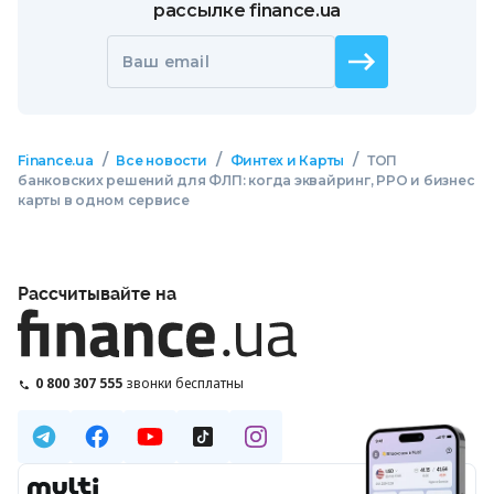
рассылке finance.ua
Ваш email
/
/
/
Finance.ua
Все новости
Финтех и Карты
ТОП
банковских решений для ФЛП: когда эквайринг, РРО и бизнес
карты в одном сервисе
Рассчитывайте на
0 800 307 555
звонки бесплатны