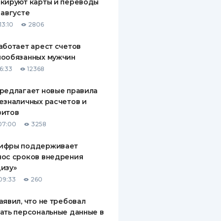
кируют карты и переводы
 августе
13:10
2806
аботает арест счетов
нообязанных мужчин
6:33
12368
редлагает новые правила
езналичных расчетов и
зитов
07:00
3258
ифры поддерживает
нос сроков внедрения
изу»
09:33
260
аявил, что не требовал
ать персональные данные в