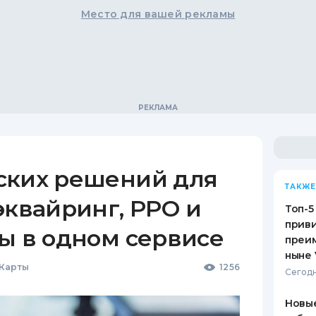
Место для вашей рекламы
ских решений для
ТАКЖЕ
эквайринг, РРО и
Топ-5
приви
ы в одном сервисе
преим
ныне 
 Карты
1256
Сегодн
Новые