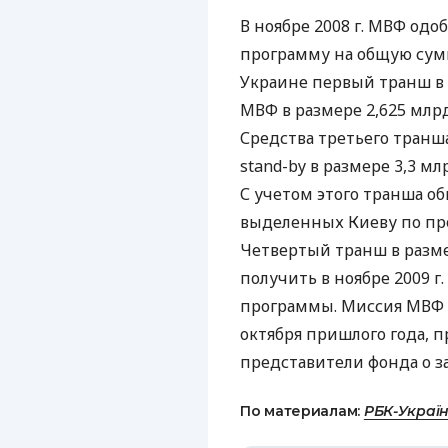
В ноябре 2008 г. МВФ од
программу на общую сумм
Украине первый транш в 
МВФ в размере 2,625 млрд 
Средства третьего тран
stand-by в размере 3,3 мл
С учетом этого транша о
выделенных Киеву по про
Четвертый транш в разме
получить в ноябре 2009 г
программы. Миссия МВФ з
октября пришлого года, 
представители фонда о з
По материалам:
РБК-Украї