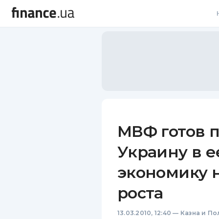
В
В
Л
А
Н
МВФ готов 
С
Украину в е
П
экономику н
Т
роста
Р
13.03.2010, 12:40
—
Казна и По