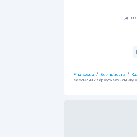
ПО
/
/
Finance.ua
Все новости
Ка
ее усилиях вернуть экономику н