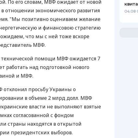
ой. По его словам, МВФ ожидает от новой
квит
 в отношении экономического развития
04.08 
емя. "Мы позитивно оцениваем желание
энергетическую и финансовою стратегию
ожидаем, что мы с ней тоже вскоре
представитель МВФ.
 технической помощи МВФ ожидается 7
дет работать над подготовкой нового
аиной и МВФ.
Ф отклонил просьбу Украины о
ровании в объеме 2 млрд долл. МВФ
 украинские власти не выполняют взятые
рамках согласованной с фондом
ли страны находятся в открытой
рии президентских выборов.