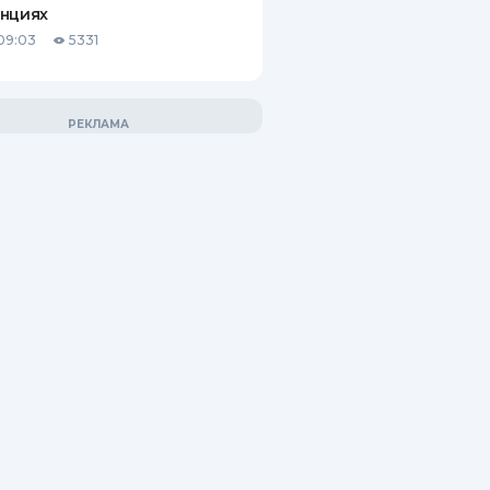
анциях
09:03
5331