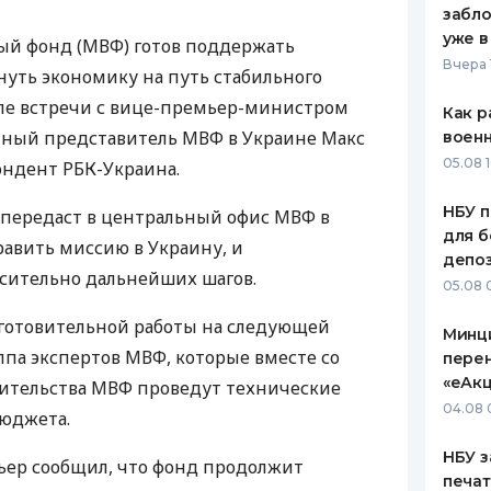
забло
ЕЖЕМЕСЯЧНЫЙ ОБЗОР
ПУТЕВО
уже в
й фонд (МВФ) готов поддержать
КЕШБЭКА
СТРАХО
Вчера 
нуть экономику на путь стабильного
ПУТЕВОДИТЕЛИ ПО
ВСЕ СТ
осле встречи с вице-премьер-министром
Как р
БАНКОВСКИМ КАРТАМ
нный представитель МВФ в Украине Макс
воен
СТРАХО
05.08 1
ондент РБК-Украина.
ОТЗЫВЫ
КОМПАН
НБУ п
о передаст в центральный офис МВФ в
для б
авить миссию в Украину, и
ДОСТАВ
депо
сительно дальнейших шагов.
05.08 
КОНТАК
дготовительной работы на следующей
Минц
ппа экспертов МВФ, которые вместе со
пере
«еАкц
ительства МВФ проведут технические
04.08 
бюджета.
НБУ з
льер сообщил, что фонд продолжит
печат