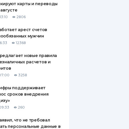
кируют карты и переводы
ДИТЕЛИ ПО
 августе
ВАНИЮ
13:10
2806
РАХОВЫЕ ПОЛИСЫ
аботает арест счетов
нообязанных мужчин
ВЫЕ КОМПАНИИ
6:33
12368
 О СТРАХОВЫХ
ИЯХ
редлагает новые правила
езналичных расчетов и
КА И ОПЛАТА
зитов
07:00
3258
ТЫ
ифры поддерживает
нос сроков внедрения
изу»
09:33
260
аявил, что не требовал
ать персональные данные в