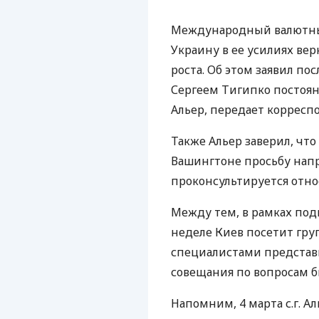
Международный валютны
Украину в ее усилиях вер
роста. Об этом заявил п
Сергеем Тигипко постоя
Альер, передает корресп
Также Альер заверил, чт
Вашингтоне просьбу напр
проконсультируется отно
Между тем, в рамках по
неделе Киев посетит гру
специалистами представ
совещания по вопросам 
Напомним, 4 марта с.г. А