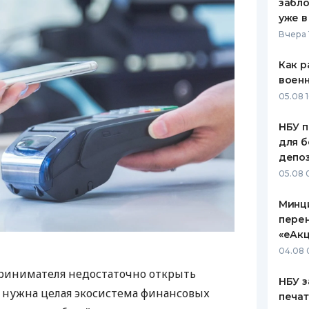
забло
уже в
Вчера 
Как р
воен
05.08 1
НБУ п
для б
депо
05.08 
Минц
пере
«еАкц
04.08 
ринимателя недостаточно открыть
НБУ з
у нужна целая экосистема финансовых
печат