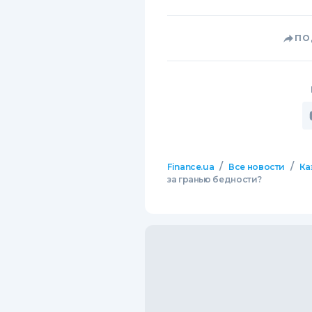
ПО
/
/
Finance.ua
Все новости
Ка
за гранью бедности?