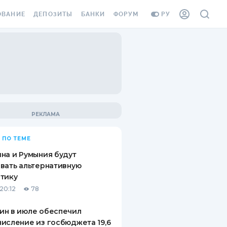
ОВАНИЕ
ДЕПОЗИТЫ
БАНКИ
ФОРУМ
РУ
ВСЕ ДЕПОЗИТЫ
ВСЕ БАНКИ
ВАНИЕ ЖИЛЬЯ ОТ
ДЕПОЗИТЫ В USD
ОТЗЫВЫ О БАНКАХ
И ШАХЕДОВ
ДЕПОЗИТЫ В EUR
МИКРОФИНАНСОВЫЕ
АХОВКА ЗАГРАНИЦУ
ОРГАНИЗАЦИИ
БОНУС К ДЕПОЗИТАМ
ОТЗЫВЫ ОБ МФО
УСЛОВИЯ АКЦИИ
Я КАРТА
 ПО ТЕМЕ
ВОПРОСЫ И ОТВЕТЫ
ОННАЯ ВИНЬЕТКА
на и Румыния будут
ДЕПОЗИТНЫЙ КАЛЬКУЛЯТОР
вать альтернативную
Я СОТРУДНИКОВ
тику
ПУТЕВОДИТЕЛИ ПО
20:12
78
SSISTANCE
СБЕРЕЖЕНИЯМ
ин в июле обеспечил
ВАНИЕ ОТ
исление из госбюджета 19,6
ТНЫХ СЛУЧАЕВ