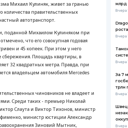
зма Михаил Кулиняк, живет за гранью
млрд 
ЕЖЕМЕСЯЧНЫЙ ОБЗОР
ПУТЕВО
Вчера 
го количества правительственных
КЕШБЭКА
СТРАХО
частный автотранспорт.
Drago
ПУТЕВОДИТЕЛИ ПО
ВСЕ СТ
роста
ии, поданной Михаилом Кулиняком при
БАНКОВСКИМ КАРТАМ
Вчера 
СТРАХО
отмечено, что его совокупная годовая
гривен и 45 копеек. При этом у него
Тамож
ОТЗЫВЫ
КОМПАН
систе
е сбережения. Площадь квартиры, в
Вчера 
ляет 32 квадратных метра. Правда, при
ДОСТАВ
ется владельцем автомобиля Mercedes
За 7 
КОНТАК
госбю
трлн 
ительственных чиновников не владеет и
Вчера 
ями. Среди таких - премьер Николай
Швеци
иктор Слаута и Виктор Тихонов, министр
незак
Ефименко, министр юстиции Александр
оккуп
равоохранения Зиновий Мытник,
Вчера 