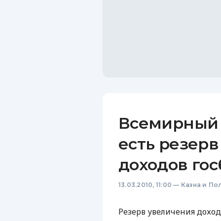
Всемирный 
есть резерв
доходов го
13.03.2010, 11:00
—
Казна и По
Резерв увеличения доход