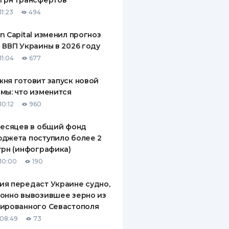
грн трансфертов
11:23
494
n Capital изменил прогноз
 ВВП Украины в 2026 году
11:04
677
ня готовит запуск новой
мы: что изменится
10:12
960
месяцев в общий фонд
джета поступило более 2
грн (инфографика)
10:00
190
я передаст Украине судно,
онно вывозившее зерно из
ированного Севастополя
08:49
73