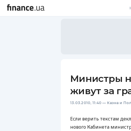
В
В
Л
А
Н
Министры н
С
живут за гр
П
13.03.2010, 11:40
—
Казна и По
Т
Р
Если верить текстам дек
нового Кабинета министр