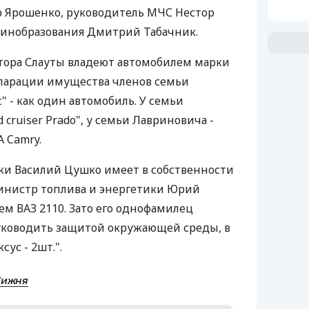
 Ярошенко, руководитель МЧС Нестор
инобразования Дмитрий Табачник.
тора Слауты владеют автомобилем марки
екларации имущества членов семьи
" - как один автомобиль. У семьи
cruiser Prado", у семьи Лавриновича -
A Camry.
и Василий Цушко имеет в собственности
инистр топлива и энергетики Юрий
ем ВАЗ 2110. Зато его однофамилец
уководить защитой окружающей среды, в
ус - 2шт.".
Тижня