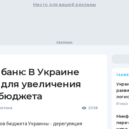
Место для вашей рекламы
банк: В Украине
ТАКЖЕ
 для увеличения
Украи
разви
сбюджета
логис
Вчера 
литика
2058
Минф
переч
ов бюджета Украины - дерегуляция