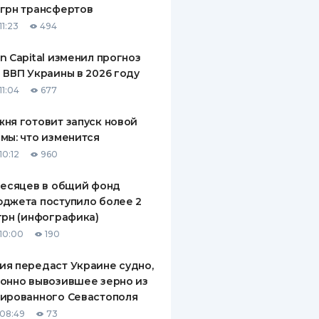
грн трансфертов
ДИТЕЛИ ПО
11:23
494
ВАНИЮ
n Capital изменил прогноз
РАХОВЫЕ ПОЛИСЫ
 ВВП Украины в 2026 году
11:04
677
ВЫЕ КОМПАНИИ
ня готовит запуск новой
 О СТРАХОВЫХ
ИЯХ
мы: что изменится
10:12
960
КА И ОПЛАТА
месяцев в общий фонд
ТЫ
джета поступило более 2
грн (инфографика)
10:00
190
я передаст Украине судно,
онно вывозившее зерно из
ированного Севастополя
08:49
73