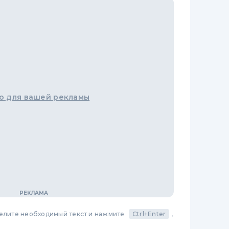
о для вашей рекламы
делите необходимый текст и нажмите
Ctrl+Enter
,