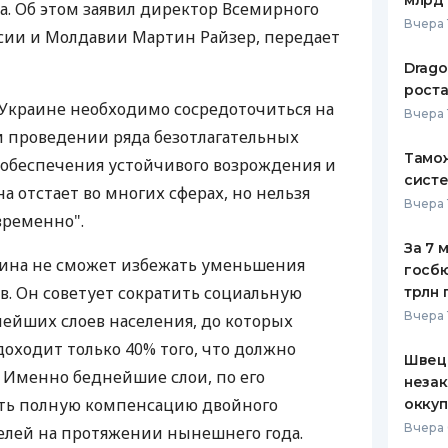
млрд 
а. Об этом заявил директор Всемирного
Вчера 
усии и Молдавии Мартин Райзер, передает
Drago
роста
о Украине необходимо сосредоточиться на
Вчера 
и проведении ряда безотлагательных
Тамож
 обеспечения устойчивого возрождения и
систе
на отстает во многих сферах, но нельзя
Вчера 
временно".
За 7 
аина не сможет избежать уменьшения
госбю
в. Он советует сократить социальную
трлн 
Вчера 
ейших слоев населения, до которых
 доходит только 40% того, что должно
Швеци
. Именно беднейшие слои, по его
незак
ть полную компенсацию двойного
оккуп
Вчера 
елей на протяжении нынешнего года.