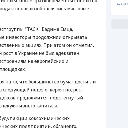
ятивным: после кратковременных попыток
04.08 
родаж вновь возобновлялись массовые
естгруппы "ТАСК" Вадима Емца,
ые инвесторы продолжили открывать
ственных акциях. При этом он отметил,
 рост в Украине не был адекватен
строениям на европейских и
площадках.
я на то, что большинство бумаг достигли
на следующей неделе, вероятно, рост
дексов продолжится, подстегнутый
пекулятивного капитала.
будут акции коксохимических
ческих предприятий, облэнерго.