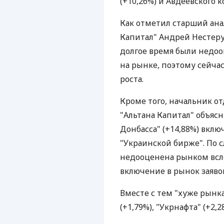
(+10,26%) и Авдеевского 
Как отметил старший ан
Капитал" Андрей Нестеру
долгое время были недо
на рынке, поэтому сейчас
роста.
Кроме того, начальник о
"Альтана Капитал" объяс
Донбасса" (+14,88%) вклю
"Украинской бирже". По с
недооценена рынком всл
включение в рынок заяво
Вместе с тем "хуже рынк
(+1,79%), "Укрнафта" (+2,2