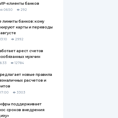
VIP-клиенты банков
ДИТЕЛИ ПО
я 06:50
292
ВАНИЮ
 лимиты банков: кому
РАХОВЫЕ ПОЛИСЫ
кируют карты и переводы
 августе
ВЫЕ КОМПАНИИ
13:10
2992
 О СТРАХОВЫХ
ИЯХ
аботает арест счетов
нообязанных мужчин
КА И ОПЛАТА
6:33
12784
ТЫ
редлагает новые правила
езналичных расчетов и
зитов
07:00
3303
ифры поддерживает
нос сроков внедрения
изу»