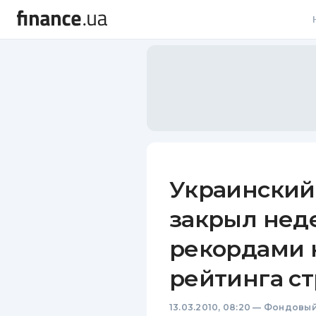
В
В
Л
А
Н
Украинский
С
закрыл нед
П
рекордами 
Т
рейтинга с
Р
13.03.2010, 08:20
—
Фондовый