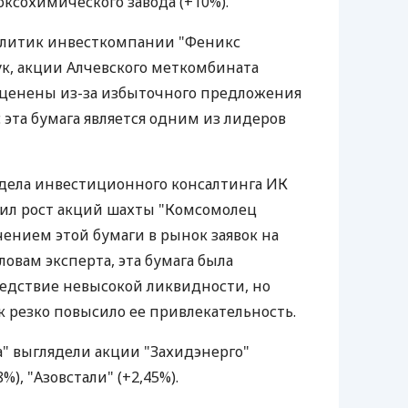
коксохимического завода (+10%).
алитик инвесткомпании "Феникс
к, акции Алчевского меткомбината
оценены из-за избыточного предложения
 эта бумага является одним из лидеров
тдела инвестиционного консалтинга ИК
нил рост акций шахты "Комсомолец
чением этой бумаги в рынок заявок на
ловам эксперта, эта бумага была
едствие невысокой ликвидности, но
к резко повысило ее привлекательность.
а" выглядели акции "Захидэнерго"
8%), "Азовстали" (+2,45%).