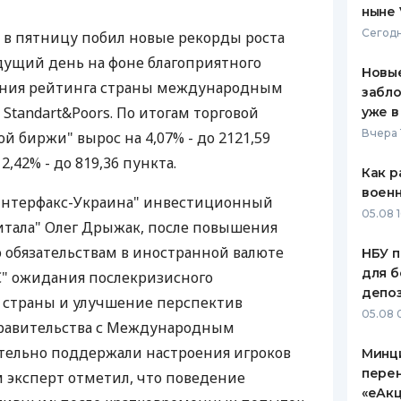
ныне 
ЕЖЕМЕСЯЧНЫЙ ОБЗОР
ПУТЕВО
Сегодн
 в пятницу побил новые рекорды роста
КЕШБЭКА
СТРАХО
дущий день на фоне благоприятного
Новые
ПУТЕВОДИТЕЛИ ПО
ВСЕ СТ
ения рейтинга страны международным
забло
БАНКОВСКИМ КАРТАМ
Standart&Poors. По итогам торговой
уже в
СТРАХО
Вчера 
й биржи" вырос на 4,07% - до 2121,59
ОТЗЫВЫ
2,42% - до 819,36 пункта.
КОМПАН
Как р
воен
"Интерфакс-Украина" инвестиционный
ДОСТАВ
05.08 1
итала" Олег Дрыжак, после повышения
КОНТАК
 обязательствам в иностранной валюте
НБУ п
для б
/С" ожидания послекризисного
депо
 страны и улучшение перспектив
05.08 
правительства с Международным
ельно поддержали настроения игроков
Минц
пере
 эксперт отметил, что поведение
«еАкц