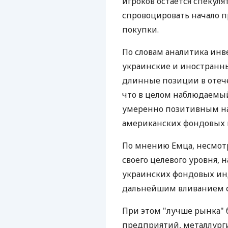
игроков остается спекул
спровоцировать начало п
покупки.
По словам аналитика инв
украинские и иностранн
длинные позиции в отече
что в целом наблюдаемый
умеренно позитивным на
американских фондовых 
По мнению Емца, несмотр
своего целевого уровня, 
украинских фондовых ин
дальнейшим вливанием с
При этом "лучше рынка" 
предприятий, металлурги