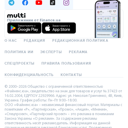
Приложение от Finance.ua
О НАС
РЕДАКЦИЯ
РЕДАКЦИОННАЯ ПОЛИТИКА
ПОЛИТИКА ИИ
ЭКСПЕРТЫ
РЕКЛАМА
СПЕЦПРОЕКТЫ
ПРАВИЛА ПОЛЬЗОВАНИЯ
КОНФИДЕНЦИАЛЬНОСТЬ
КОНТАКТЫ
© 2000–2026 Общество с ограниченной ответственностью
«Файненс.юа», свидетельство на знак для товаров и услуг № 37423 от
16.02.2004, ЕДРПОУ 22929966. Адрес: ул. Николая Гринченко, 4В, Киев,
Украина. График работы: Пн–Пт 9:00–18:00.
ООО «Файненс.юа» – независимый финансовый портал. Материалы с
пометками «Р», «Партнёрская», «Промо», «Акция», «Мнение»,
«Спецпроект», «Партнёрский проект» – это реклама в понимании
Закона Украины «О рекламе». За содержание рекламы
ответственность несёт рекламодатель. Информация на данной
странице не является рекламой банковских услуг. Проверенную