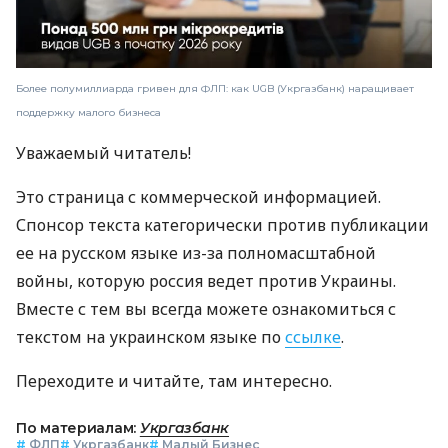
Более полумиллиарда гривен для ФЛП: как UGB (Укргазбанк) наращивает
поддержку малого бизнеса
Уважаемый читатель!
Это страница с коммерческой информацией.
Спонсор текста категорически против публикации
ее на русском языке из-за полномасштабной
войны, которую россия ведет против Украины.
Вместе с тем вы всегда можете ознакомиться с
текстом на украинском языке по
ссылке
.
Переходите и читайте, там интересно.
По материалам:
Укргазбанк
#
ФЛП
#
Укргазбанк
#
Малый Бизнес