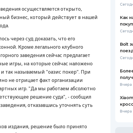
Сегодн
аведения осуществляется открыто,
ЕЖЕМЕСЯЧНЫЙ ОБЗОР
ПУТЕВО
КЕШБЭКА
СТРАХО
тный бизнес, который действует в нашей
Как н
покуп
ода.
ПУТЕВОДИТЕЛИ ПО
ВСЕ СТ
Сегодн
БАНКОВСКИМ КАРТАМ
сь через суд доказать, что его
СТРАХО
Bolt 
конной. Кроме легального клубного
поезд
ОТЗЫВЫ
горного заведения сейчас предлагает
КОМПАН
Сегодн
ные игры, на которые сейчас наложено
ДОСТАВ
Более
к и так называемый "оазис покер". При
получ
но не отрицает факт организации
КОНТАК
Вчера 
ртных игр. "Да мы работаем абсолютно
тветствующее решение суда", - сообщил
Xiaom
кросс
заведения, отказавшись уточнять суть
Вчера 
ов издания, решение было принято