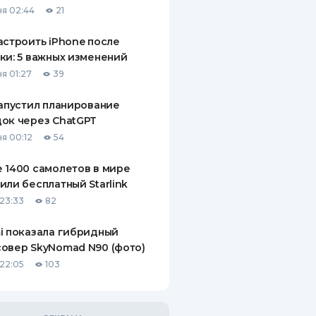
я 02:44
21
ДИТЕЛИ ПО
ВАНИЮ
астроить iPhone после
ки: 5 важных изменений
РАХОВЫЕ ПОЛИСЫ
я 01:27
39
ВЫЕ КОМПАНИИ
запустил планирование
ок через ChatGPT
 О СТРАХОВЫХ
ИЯХ
я 00:12
54
КА И ОПЛАТА
 1400 самолетов в мире
или бесплатный Starlink
ТЫ
23:33
82
i показала гибридный
овер SkyNomad N90 (фото)
22:05
103