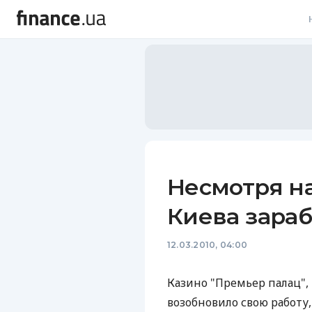
В
В
Л
А
Н
Несмотря на
С
Киева зараб
П
12.03.2010, 04:00
Т
Р
Казино "Премьер палац",
возобновило свою работу,