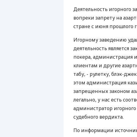
Деятельность игорного з
вопреки запрету на азар
стране с июня прошлого г
Игорному заведению удало
деятельность является за
покера, администрация и
клиентам и другие азарт
табу, - рулетку, блэк-дже
этом администрация кази
запрещенных законом аза
легально, у нас есть соо
администратор игорного 
судебного вердикта.
По информации источник