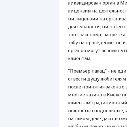
ликвидирован орган в М
лицензии на деятельност
ни лицензии на организ
деятельности, ни патенто
того, законом о запрете 
табу на проведение, но и
органов могут возникнуть
клиентам.
"Премьер палац" - не ед
отвести душу любителям 
после принятия закона о 
многие казино в Киеве п
клиентам традиционный 
полностью подпольные, и
на самом деле дают возм
клубный покер, но и в з