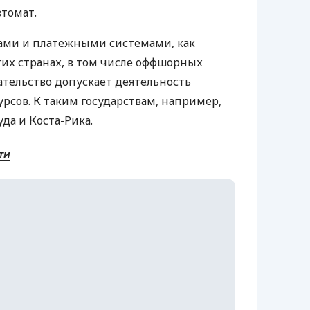
втомат.
рами и платежными системами, как
гих странах, в том числе оффшорных
ательство допускает деятельность
рсов. К таким государствам, например,
уда и Коста-Рика.
ти