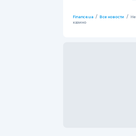
/
/
Finance.ua
Все новости
Не
казино