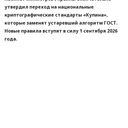
утвердил переход на национальные
криптографические стандарты «Купина»,
которые заменят устаревший алгоритм ГОСТ.
Новые правила вступят в силу 1 сентября 2026
года.
Об этом
сообщили
в Министерстве цифровой
трансформации.
«Купина» — украинский криптографический
алгоритм, который будет использоваться для
защиты квалифицированных электронных
подписей (КЭП).
Что изменится для пользователей
Старые КЭП работают дальше. Переживать