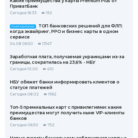
Какие преимущества у карты Premium Plus от
ПриватБанк
Сегодня 16:33
192
ТОП банковских решений для ФЛП:
ПАРТНЕРСКАЯ
когда эквайринг, РРО и бизнес карты в одном
сервисе
04.08 06:50
13147
Заработная плата, получаемая украинцами из-за
границы, сократилась на 23,6% - НБУ
Сегодня 10:00
410
НБУ обяжет банки информировать клиентов о
статусе платежей
Сегодня 08:02
1962
Топ-5 премиальных карт с привилегиями: какие
преимущества могут получить ныне VIP-клиенты
банков
Сегодня 06:50
752