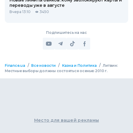
Новые лимиты банков: кому заблокируют карты и
переводы уже в августе
Вчера 13:10
3450
Подпишитесь на нас
/
/
/
Finance.ua
Все новости
Казна и Политика
Литвин:
Местные выборы должны состояться осенью 2010 г.
Место для вашей рекламы