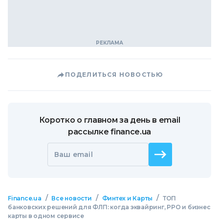
ПОДЕЛИТЬСЯ НОВОСТЬЮ
Коротко о главном за день в email
рассылке finance.ua
Ваш email
/
/
/
Finance.ua
Все новости
Финтех и Карты
ТОП
банковских решений для ФЛП: когда эквайринг, РРО и бизнес
карты в одном сервисе