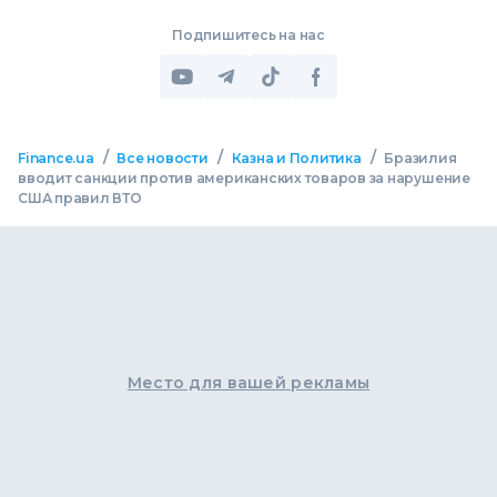
Подпишитесь на нас
/
/
/
Finance.ua
Все новости
Казна и Политика
Бразилия
вводит санкции против американских товаров за нарушение
США правил ВТО
Место для вашей рекламы