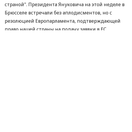
страной". Президента Януковича на этой неделе в
Брюсселе встречали без аплодисментов, но с
резолюцией Европарламента, подтверждающей
право нашей страны на подачу заявки в ЕС,
приветствием "интеграции Украины в структуры
ЕС" и признанием факта, что "Украина - член
семьи европейских наций".
Сегодня многие вспоминают о том, что свой
первый зарубежный визит президент Ющенко
совершил не в Брюссель, а в Москву. Но мало кто
помнит, что попытки поладить с Россией на этом
отнюдь не закончились. Спустя пять месяцев мы
отчаянно критиковали и Ющенко, и тогдашнее
правительство Тимошенко за игры в ЕЭП,
формирование которого оранжевое руководство