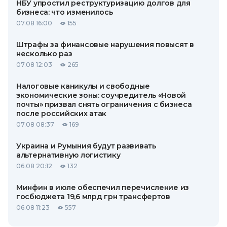
НБУ упростил реструктуризацию долгов для
бизнеса: что изменилось
07.08 16:00
155
Штрафы за финансовые нарушения повысят в
несколько раз
07.08 12:03
265
Налоговые каникулы и свободные
экономические зоны: соучредитель «Новой
почты» призвал снять ограничения с бизнеса
после российских атак
07.08 08:37
169
Украина и Румыния будут развивать
альтернативную логистику
06.08 20:12
132
Минфин в июле обеспечил перечисление из
госбюджета 19,6 млрд грн трансфертов
06.08 11:23
557