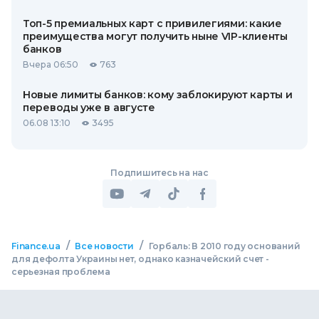
Топ-5 премиальных карт с привилегиями: какие
преимущества могут получить ныне VIP-клиенты
банков
Вчера 06:50
763
Новые лимиты банков: кому заблокируют карты и
переводы уже в августе
06.08 13:10
3495
Подпишитесь на нас
/
/
Finance.ua
Все новости
Горбаль: В 2010 году оснований
для дефолта Украины нет, однако казначейский счет -
серьезная проблема