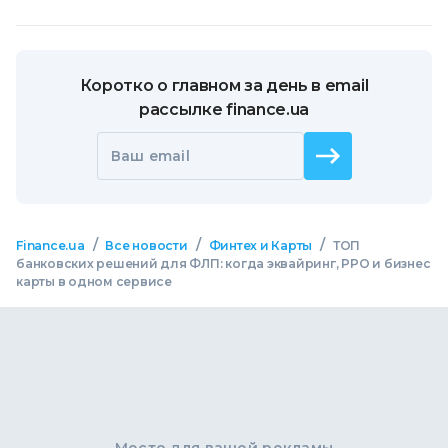
Коротко о главном за день в email
рассылке finance.ua
Ваш email
/
/
/
Finance.ua
Все новости
Финтех и Карты
ТОП
банковских решений для ФЛП: когда эквайринг, РРО и бизнес
карты в одном сервисе