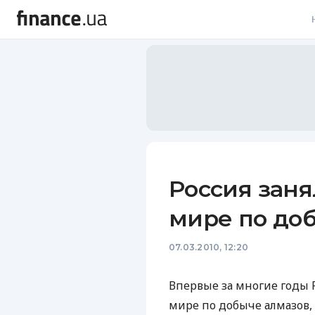
В
В
Л
А
Н
Россия заня
С
мире по доб
П
07.03.2010, 12:20
Т
Р
Впервые за многие годы
мире по добыче алмазов,