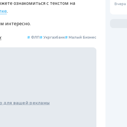
ожете ознакомиться с текстом на
Вчера
лке
.
ам интересно.
к
#
ФЛП
#
Укргазбанк
#
Малый Бизнес
о для вашей рекламы