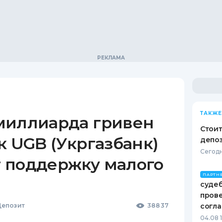
ТАКЖЕ
миллиарда гривен
Стоит
к UGB (Укргазбанк)
депо
Сегодн
 поддержку малого
ПАРТН
судеб
пров
епозит
38837
согл
04.08 