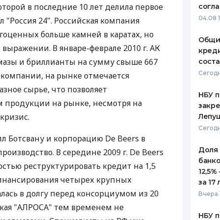
оторой в последние 10 лет делила первое
согл
ЕЖЕМЕСЯЧНЫЙ ОБЗОР
ПУТЕВО
04.08 
л "Россия 24". Российская компания
КЕШБЭКА
СТРАХО
оценных больше камней в каратах, но
Общи
ПУТЕВОДИТЕЛИ ПО
ВСЕ СТ
выражении. В январе-феврале 2010 г. АК
креди
БАНКОВСКИМ КАРТАМ
мазы и бриллианты на сумму свыше 667
соста
СТРАХО
Сегодн
в компании, на рынке отмечается
ОТЗЫВЫ
азное сырье, что позволяет
КОМПАН
НБУ п
м продукции на рынке, несмотря на
закр
ДОСТАВ
кризис.
Лепу
Сегодн
КОНТАК
ил Ботсвану и корпорацию De Beers в
Доля
производство. В середине 2009 г. De Beers
банко
остью реструктурировать кредит на 1,5
12,5%
финансирования четырех крупных
за 17 
алась в долгу перед консорциумом из 20
Вчера 
ская "АЛРОСА" тем временем не
НБУ п