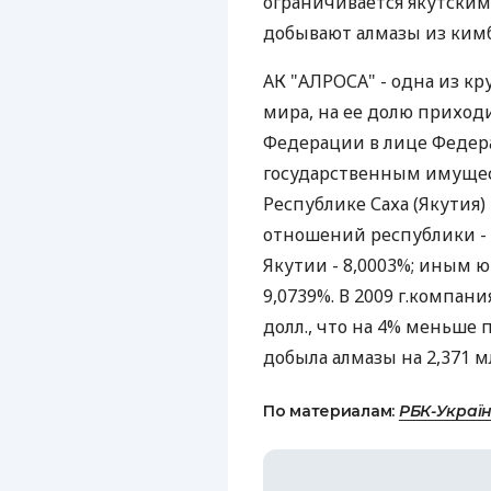
ограничивается якутским
добывают алмазы из ким
АК "АЛРОСА" - одна из 
мира, на ее долю приход
Федерации в лице Федера
государственным имущес
Республике Саха (Якутия
отношений республики - 
Якутии - 8,0003%; иным 
9,0739%. В 2009 г.компан
долл., что на 4% меньше п
добыла алмазы на 2,371 м
По материалам:
РБК-Украї