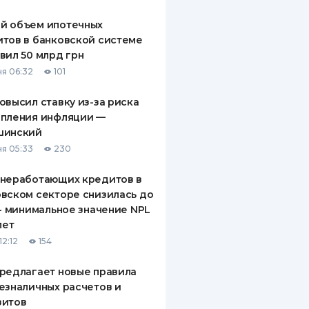
й объем ипотечных
тов в банковской системе
вил 50 млрд грн
я 06:32
101
овысил ставку из-за риска
епления инфляции —
шинский
я 05:33
230
 неработающих кредитов в
вском секторе снизилась до
 - минимальное значение NPL
лет
12:12
154
редлагает новые правила
езналичных расчетов и
зитов