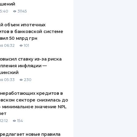
ашений
ДИТЕЛИ ПО
15:40
31145
ВАНИЮ
й объем ипотечных
РАХОВЫЕ ПОЛИСЫ
тов в банковской системе
вил 50 млрд грн
ВЫЕ КОМПАНИИ
я 06:32
101
 О СТРАХОВЫХ
ИЯХ
овысил ставку из-за риска
епления инфляции —
КА И ОПЛАТА
шинский
я 05:33
230
ТЫ
 неработающих кредитов в
вском секторе снизилась до
 - минимальное значение NPL
лет
12:12
154
редлагает новые правила