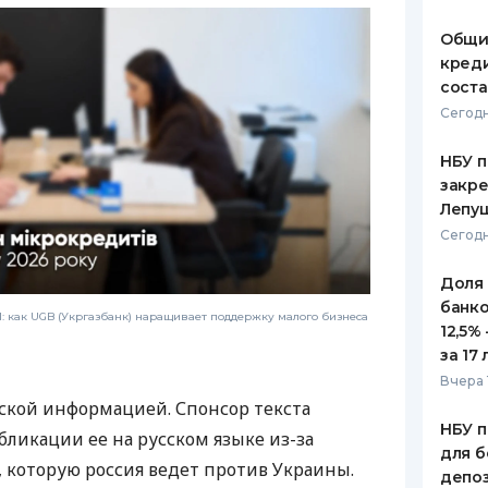
Общи
креди
соста
Сегодн
НБУ п
закр
Лепу
Сегодн
Доля
банко
 как UGB (Укргазбанк) наращивает поддержку малого бизнеса
12,5%
за 17 
Вчера 
ской информацией. Спонсор текста
НБУ п
бликации ее на русском языке из-за
для б
которую россия ведет против Украины.
депо