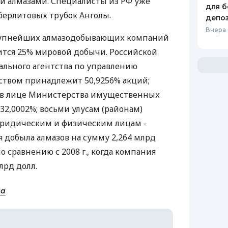
и алмазами. Специалисты из РФ уже
для б
берлитовых трубок Анголы.
депо
Вчера
крупнейших алмазодобывающих компаний
ится 25% мировой добычи. Российской
льного агентства по управлению
твом принадлежит 50,9256% акций;
) в лице Министерства имущественных
32,0002%; восьми улусам (районам)
юридическим и физическим лицам -
ия добыла алмазов на сумму 2,264 млрд
о сравнению с 2008 г., когда компания
лрд долл.
на