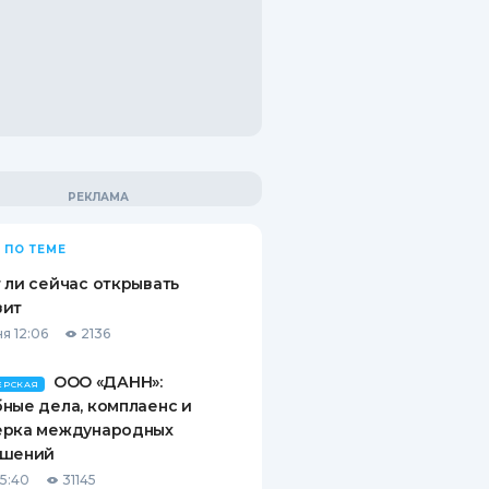
 ПО ТЕМЕ
 ли сейчас открывать
зит
я 12:06
2136
ООО «ДАНН»:
ЕРСКАЯ
ные дела, комплаенс и
ерка международных
ашений
15:40
31145