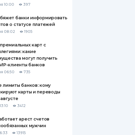
я 10:00
397
ДИТЕЛИ ПО
ВАНИЮ
обяжет банки информировать
тов о статусе платежей
РАХОВЫЕ ПОЛИСЫ
я 08:02
1905
ВЫЕ КОМПАНИИ
 премиальных карт с
легиями: какие
 О СТРАХОВЫХ
ИЯХ
ущества могут получить
VIP-клиенты банков
КА И ОПЛАТА
я 06:50
735
ТЫ
 лимиты банков: кому
кируют карты и переводы
 августе
13:10
3412
аботает арест счетов
нообязанных мужчин
6:33
13915