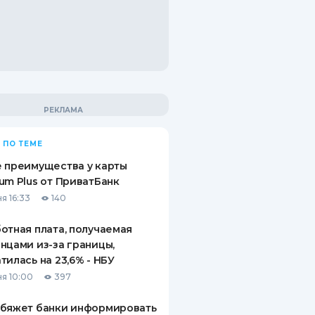
 ПО ТЕМЕ
 преимущества у карты
um Plus от ПриватБанк
я 16:33
140
отная плата, получаемая
нцами из-за границы,
тилась на 23,6% - НБУ
я 10:00
397
обяжет банки информировать