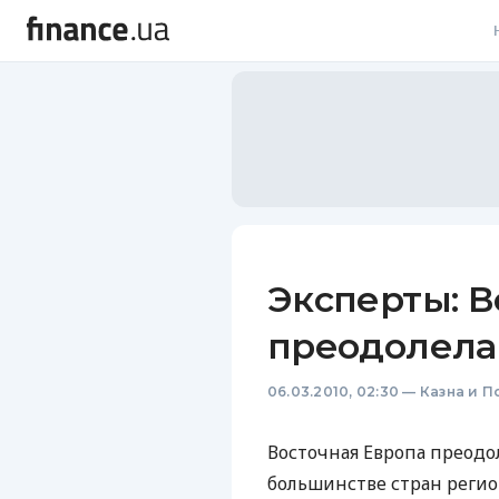
В
В
Л
А
Н
Эксперты: В
С
преодолела
П
06.03.2010, 02:30
—
Казна и П
Т
Р
Восточная Европа преодо
большинстве стран регион