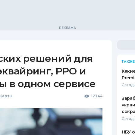
ских решений для
ТАКЖЕ
эквайринг, РРО и
Какие
Premi
ы в одном сервисе
Сегодн
 Карты
12344
Зараб
украи
сокра
Сегодн
НБУ 