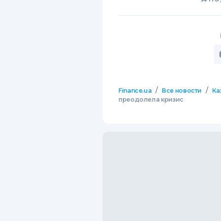
/
/
Finance.ua
Все новости
Ка
преодолела кризис