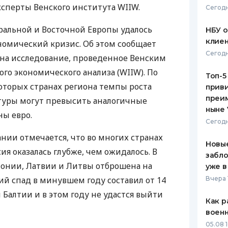
сперты Венского института WIIW.
Сегодн
ЕЖЕМЕСЯЧНЫЙ ОБЗОР
ПУТЕВО
КЕШБЭКА
СТРАХО
ральной и Восточной Европы удалось
НБУ 
клиен
омический кризис. Об этом сообщает
ПУТЕВОДИТЕЛИ ПО
ВСЕ СТ
Сегодн
й на исследование, проведенное Венским
БАНКОВСКИМ КАРТАМ
СТРАХО
го экономического анализа (WIIW). По
Топ-5
оторых странах региона темпы роста
приви
ОТЗЫВЫ
КОМПАН
преим
уры могут превысить аналогичные
ныне 
ны евро.
ДОСТАВ
Сегодн
ании отмечается, что во многих странах
КОНТАК
Новые
я оказалась глубже, чем ожидалось. В
забло
тонии, Латвии и Литвы отброшена на
уже в
ий спад в минувшем году составил от 14
Вчера 
 Балтии и в этом году не удастся выйти
Как р
воен
05.08 1