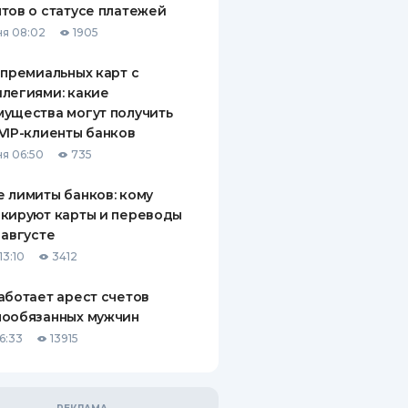
тов о статусе платежей
я 08:02
1905
 премиальных карт с
легиями: какие
ущества могут получить
VIP-клиенты банков
я 06:50
735
 лимиты банков: кому
кируют карты и переводы
 августе
13:10
3412
аботает арест счетов
нообязанных мужчин
6:33
13915