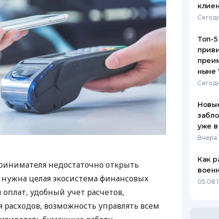
клиен
Сегодн
Топ-5
приви
преим
ныне 
Сегодн
Новые
забло
уже в
Вчера 
Как р
ринимателя недостаточно открыть
воен
у нужна целая экосистема финансовых
05.08 1
 оплат, удобный учет расчетов,
 расходов, возможность управлять всем