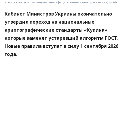
использоваться для защиты квалифицированных электронных подписей
Кабинет Министров Украины окончательно
утвердил переход на национальные
криптографические стандарты «Купина»,
которые заменят устаревший алгоритм ГОСТ.
Новые правила вступят в силу 1 сентября 2026
года.
Об этом
сообщили
в Министерстве цифровой
трансформации.
«Купина» — украинский криптографический
алгоритм, который будет использоваться для
защиты квалифицированных электронных
подписей (КЭП).
Что изменится для пользователей