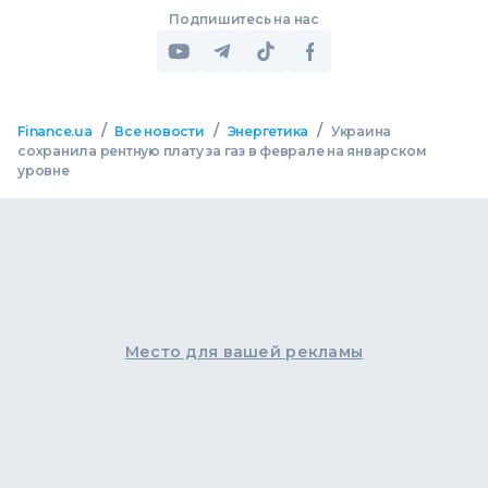
Подпишитесь на нас
/
/
/
Finance.ua
Все новости
Энергетика
Украина
сохранила рентную плату за газ в феврале на январском
уровне
Место для вашей рекламы