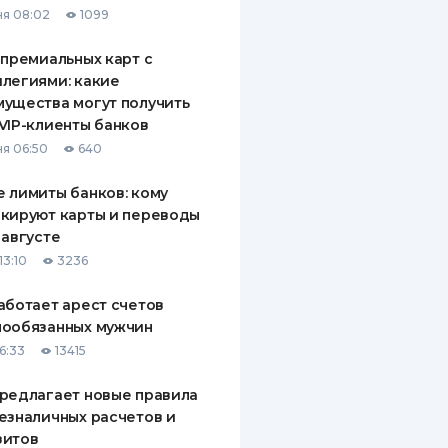
я 08:02
1099
ДИТЕЛИ ПО
ВАНИЮ
 премиальных карт с
легиями: какие
РАХОВЫЕ ПОЛИСЫ
ущества могут получить
VIP-клиенты банков
ВЫЕ КОМПАНИИ
я 06:50
640
 О СТРАХОВЫХ
ИЯХ
 лимиты банков: кому
кируют карты и переводы
КА И ОПЛАТА
 августе
13:10
3236
ТЫ
аботает арест счетов
нообязанных мужчин
6:33
13415
редлагает новые правила
езналичных расчетов и
зитов