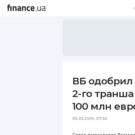
В
В
Л
А
Н
ВБ одобрил
С
2-го транша
П
100 млн евр
Т
05.03.2010, 07:50
Р