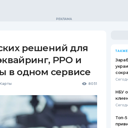
ских решений для
ТАКЖЕ
эквайринг, РРО и
Зараб
украи
ы в одном сервисе
сокра
Сегодн
 Карты
8051
НБУ 
клиен
Сегодн
Топ-5
приви