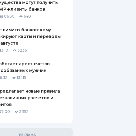
ущества могут получить
VIP-клиенты банков
я 06:50
640
 лимиты банков: кому
кируют карты и переводы
 августе
13:10
3236
аботает арест счетов
нообязанных мужчин
6:33
13415
редлагает новые правила
езналичных расчетов и
зитов
07:00
3352