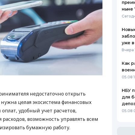
преим
ныне 
Сегодн
Новые
забло
уже в
Вчера 
Как р
воен
05.08 1
НБУ п
ринимателя недостаточно открыть
для б
у нужна целая экосистема финансовых
депо
 оплат, удобный учет расчетов,
05.08 
 расходов, возможность управлять всем
изировать бумажную работу.