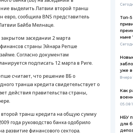
ого банка (ВБ) на заседании в
Сегодн
ние выделить Латвии второй транш
ЕЖЕМЕСЯЧНЫЙ ОБЗОР
ПУТЕВО
КЕШБЭКА
СТРАХО
лн евро, сообщила BNS представитель
Топ-5
приви
Латвии Байба Мелнаце.
ПУТЕВОДИТЕЛИ ПО
ВСЕ СТ
преим
БАНКОВСКИМ КАРТАМ
ныне 
 закрытом заседании 2 марта
СТРАХО
Сегодн
финансов страны Эйнара Репше
ОТЗЫВЫ
 займе. Согласно документам
КОМПАН
Новые
ланируется подписать 12 марта в Риге.
забло
ДОСТАВ
уже в
епше считает, что решение ВБ о
Вчера 
КОНТАК
дного транша кредита свидетельствует о
Как р
ает действия правительства страны,
воен
ере.
05.08 1
 второй транш кредита на общую сумму
НБУ п
 2009 года руководство банка одобрило
для б
на развитие финансового сектора.
депо