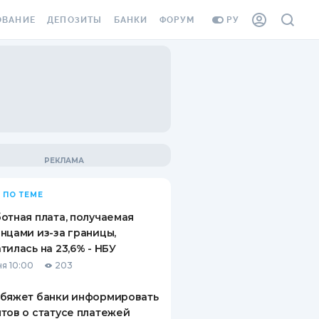
ОВАНИЕ
ДЕПОЗИТЫ
БАНКИ
ФОРУМ
РУ
ВСЕ ДЕПОЗИТЫ
ВСЕ БАНКИ
ВАНИЕ ЖИЛЬЯ ОТ
ДЕПОЗИТЫ В USD
ОТЗЫВЫ О БАНКАХ
И ШАХЕДОВ
ДЕПОЗИТЫ В EUR
МИКРОФИНАНСОВЫЕ
АХОВКА ЗАГРАНИЦУ
ОРГАНИЗАЦИИ
БОНУС К ДЕПОЗИТАМ
ОТЗЫВЫ ОБ МФО
УСЛОВИЯ АКЦИИ
Я КАРТА
 ПО ТЕМЕ
ВОПРОСЫ И ОТВЕТЫ
ОННАЯ ВИНЬЕТКА
отная плата, получаемая
ДЕПОЗИТНЫЙ КАЛЬКУЛЯТОР
нцами из-за границы,
Я СОТРУДНИКОВ
тилась на 23,6% - НБУ
ПУТЕВОДИТЕЛИ ПО
я 10:00
203
SSISTANCE
СБЕРЕЖЕНИЯМ
обяжет банки информировать
ВАНИЕ ОТ
тов о статусе платежей
ТНЫХ СЛУЧАЕВ