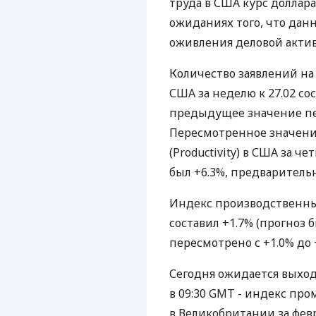
труда в США курс доллар
ожиданиях того, что дан
оживления деловой актив
Количество заявлений на п
США за неделю к 27.02 со
предыдущее значение пер
Пересмотренное значени
(Productivity) в США за ч
был +6.3%, предварительн
Индекс производственных 
составил +1.7% (прогноз
пересмотрено с +1.0% до +
Сегодня ожидается выхо
в 09:30 GMT - индекс про
в Великобритании за февра