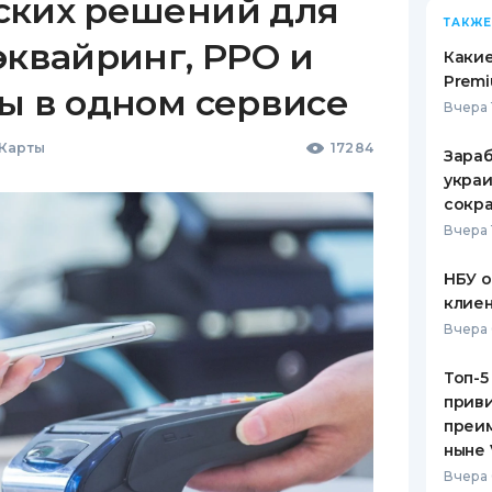
ских решений для
ТАКЖЕ
эквайринг, РРО и
Какие
Premi
ы в одном сервисе
Вчера 
 Карты
17284
Зараб
украи
сокра
Вчера 
НБУ 
клиен
Вчера 
Топ-5
приви
преим
ныне 
Вчера 