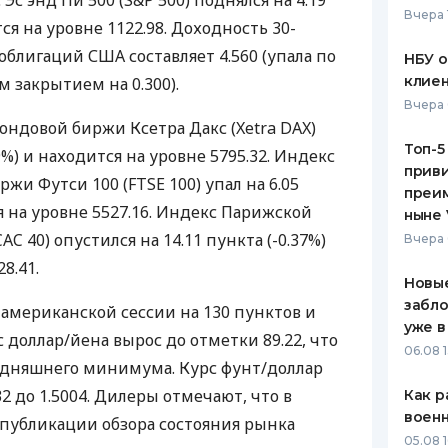
 Эс энд Пи 500 (S&P 500) поднялся на 4.19
Вчера 
ся на уровне 1122.98. Доходность 30-
ЕЖЕМЕСЯЧНЫЙ ОБЗОР
ПУТЕВО
КЕШБЭКА
СТРАХО
блигаций США составляет 4.560 (упала по
НБУ 
клиен
закрытием на 0.300).
ПУТЕВОДИТЕЛИ ПО
ВСЕ СТ
Вчера 
БАНКОВСКИМ КАРТАМ
ндовой биржи Ксетра Дакс (Xetra DAX)
СТРАХО
Топ-5
39%) и находится на уровне 5795.32. Индекс
приви
ОТЗЫВЫ
и Футси 100 (FTSE 100) упал на 6.05
КОМПАН
преим
ся на уровне 5527.16. Индекс Парижской
ныне 
ДОСТАВ
C 40) опустился на 14.11 пункта (-0.37%)
Вчера 
8.41.
КОНТАК
Новые
забло
 американской сессии на 130 пунктов и
уже в
с доллар/йена вырос до отметки 89.22, что
06.08 1
одняшнего минимума. Курс фунт/доллар
32 до 1.5004. Дилеры отмечают, что в
Как р
воен
публикации обзора состояния рынка
05.08 1