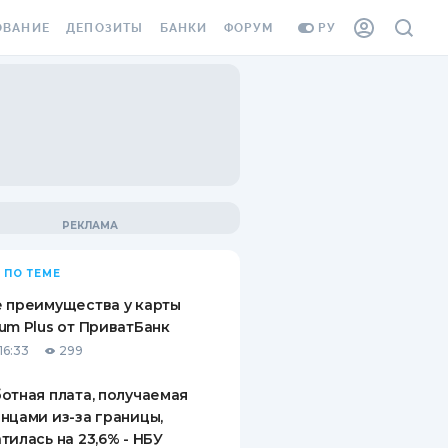
ОВАНИЕ
ДЕПОЗИТЫ
БАНКИ
ФОРУМ
РУ
ВСЕ ДЕПОЗИТЫ
ВСЕ БАНКИ
ВАНИЕ ЖИЛЬЯ ОТ
ДЕПОЗИТЫ В USD
ОТЗЫВЫ О БАНКАХ
И ШАХЕДОВ
ДЕПОЗИТЫ В EUR
МИКРОФИНАНСОВЫЕ
АХОВКА ЗАГРАНИЦУ
ОРГАНИЗАЦИИ
БОНУС К ДЕПОЗИТАМ
ОТЗЫВЫ ОБ МФО
УСЛОВИЯ АКЦИИ
Я КАРТА
 ПО ТЕМЕ
ВОПРОСЫ И ОТВЕТЫ
ОННАЯ ВИНЬЕТКА
 преимущества у карты
ДЕПОЗИТНЫЙ КАЛЬКУЛЯТОР
um Plus от ПриватБанк
Я СОТРУДНИКОВ
16:33
299
ПУТЕВОДИТЕЛИ ПО
SSISTANCE
СБЕРЕЖЕНИЯМ
отная плата, получаемая
нцами из-за границы,
ВАНИЕ ОТ
тилась на 23,6% - НБУ
ТНЫХ СЛУЧАЕВ