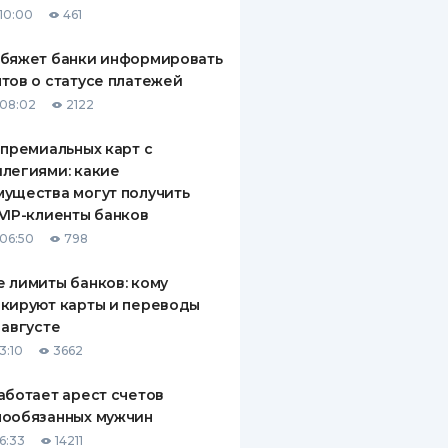
10:00
461
ДИТЕЛИ ПО
ВАНИЮ
обяжет банки информировать
тов о статусе платежей
РАХОВЫЕ ПОЛИСЫ
08:02
2122
ВЫЕ КОМПАНИИ
 премиальных карт с
легиями: какие
 О СТРАХОВЫХ
ИЯХ
ущества могут получить
VIP-клиенты банков
КА И ОПЛАТА
06:50
798
ТЫ
 лимиты банков: кому
кируют карты и переводы
 августе
3:10
3662
аботает арест счетов
нообязанных мужчин
6:33
14211