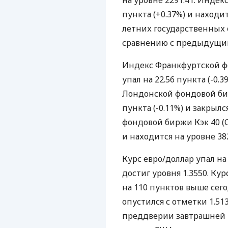
на уровне 2291.41. Индекс
пункта (+0.37%) и находит
летних государственных о
сравнению с предыдущим 
Индекс Франкфуртской фо
упал на 22.56 пункта (-0.
Лондонской фондовой бирж
пункта (-0.11%) и закрыл
фондовой биржи Кэк 40 (CA
и находится на уровне 382
Курс евро/доллар упал на
достиг уровня 1.3550. Кур
на 110 пунктов выше сег
опустился с отметки 1.51
преддверии завтрашней 