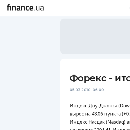
В
В
Л
А
Н
Форекс - ит
С
05.03.2010, 06:00
П
Т
Индекс Доу-Джонса (Dow
вырос на 48.06 пункта (+0
Р
Индекс Насдак (Nasdaq) в