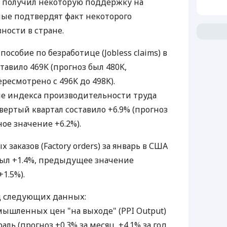
а получил некоторую поддержку на
ные подтвердят факт некоторого
ности в стране.
особие по безработице (Jobless claims) в
ставило 469K (прогноз был 480K,
есмотрено с 496K до 498K).
е индекса производительности труда
етвертый квартал составило +6.9% (прогноз
ое значение +6.2%).
заказов (Factory orders) за январь в США
 был +1.4%, предыдущее значение
1.5%).
д следующих данных:
мышленных цен "на выходе" (PPI Output)
ль (прогноз +0.3% за месяц, +4.1% за год,