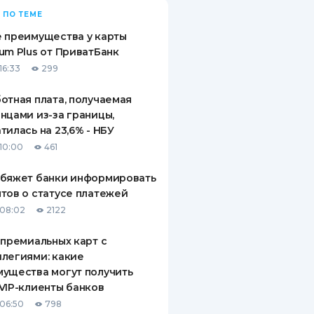
 ПО ТЕМЕ
 преимущества у карты
um Plus от ПриватБанк
16:33
299
отная плата, получаемая
нцами из-за границы,
тилась на 23,6% - НБУ
10:00
461
обяжет банки информировать
тов о статусе платежей
08:02
2122
 премиальных карт с
легиями: какие
ущества могут получить
VIP-клиенты банков
06:50
798