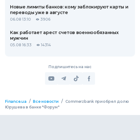
Новые лимиты банков: кому заблокируют карты и
переводы уже в августе
06.08 13:10
3906
Как работает арест счетов военнообязанных
мужчин
05.08 16:33
14314
Подпишитесь на нас
/
/
Finance.ua
Все новости
Commerzbank приобрел долю
Юрушева в банке "Форум"