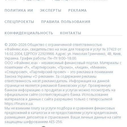
ПОЛИТИКА ИИ
ЭКСПЕРТЫ
РЕКЛАМА
СПЕЦПРОЕКТЫ
ПРАВИЛА ПОЛЬЗОВАНИЯ
КОНФИДЕНЦИАЛЬНОСТЬ
КОНТАКТЫ
© 2000–2026 Общество с ограниченной ответственностью
«Файненс.юа», свидетельство на знак для товаров и услуг № 37423 от
16.02.2004, ЕДРПОУ 22929966. Адрес: ул. Николая Гринченко, 4В, Киев,
Украина. График работы: Пн–Пт 9:00–18:00.
ООО «Файненс.юа» – независимый финансовый портал. Материалы с
пометками «Р», «Партнёрская», «Промо», «Акция», «Мнение»,
«Спецпроект», «Партнёрский проект» – это реклама в понимании
Закона Украины «О рекламе». За содержание рекламы
ответственность несёт рекламодатель. Информация на данной
странице не является рекламой банковских услуг. Проверенную
банком информацию о продуктах и услугах можно посмотреть на
официальном сайте соответствующего банка. Использование
материалов и данных с сайта разрешено только с гиперссылкой
https://finance.ua.
Мы не взимаем плату за услуги подбора и сравнения финансовых
предложений в каталогах и не предоставляем услуги кредитования,
размещения депозитов и страхования. Ваши личные данные на сайте
защищены шифрованием AES-256.