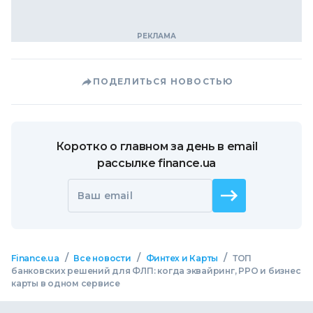
ПОДЕЛИТЬСЯ НОВОСТЬЮ
Коротко о главном за день в email
рассылке finance.ua
Ваш email
/
/
/
Finance.ua
Все новости
Финтех и Карты
ТОП
банковских решений для ФЛП: когда эквайринг, РРО и бизнес
карты в одном сервисе