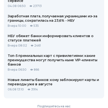
сервисе
04.08 06:50
23713
Заработная плата, получаемая украинцами из-за
границы, сократилась на 23,6% - НБУ
Вчера 10:00
535
НБУ обяжет банки информировать клиентов о
статусе платежей
Вчера 08:02
2461
Топ-5 премиальных карт с привилегиями: какие
преимущества могут получить ныне VIP-клиенты
банков
Вчера 06:50
866
Новые лимиты банков: кому заблокируют карты и
переводы уже в августе
06.08 13:10
3914
Подпишитесь на нас