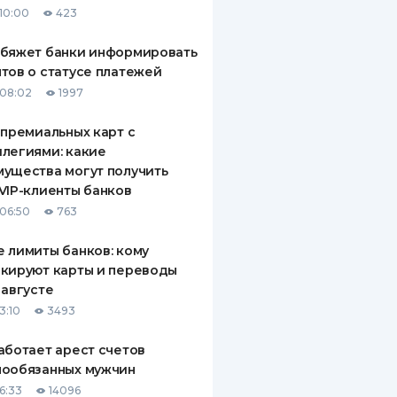
10:00
423
ДИТЕЛИ ПО
ВАНИЮ
обяжет банки информировать
тов о статусе платежей
РАХОВЫЕ ПОЛИСЫ
08:02
1997
ВЫЕ КОМПАНИИ
 премиальных карт с
легиями: какие
 О СТРАХОВЫХ
ИЯХ
ущества могут получить
VIP-клиенты банков
КА И ОПЛАТА
06:50
763
ТЫ
 лимиты банков: кому
кируют карты и переводы
 августе
3:10
3493
аботает арест счетов
нообязанных мужчин
6:33
14096