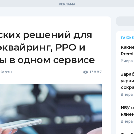
ских решений для
ТАКЖЕ
эквайринг, РРО и
Какие
Premi
ы в одном сервисе
Вчера 
 Карты
13887
Зараб
украи
сокра
Вчера 
НБУ 
клиен
Вчера 