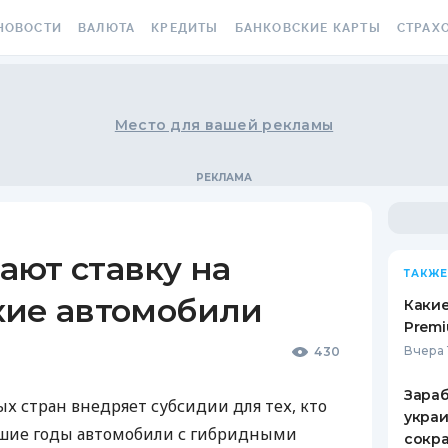
НОВОСТИ
ВАЛЮТА
КРЕДИТЫ
БАНКОВСКИЕ КАРТЫ
СТРАХ
СЕ НОВОСТИ
КУРС ВАЛЮТ
ВСЕ КРЕДИТЫ
ВСЕ БАНКОВСКИЕ КАРТЫ
ОСАГО
АЛЮТА
КРИПТОВАЛЮТА
ПОДБОР КРЕДИТА
КРЕДИТНЫЕ КАРТЫ
СТРАХО
Место для вашей рекламы
РАКЕТ 
ИЧНЫЕ ФИНАНСЫ
МІНЯЙЛО
КРЕДИТ ДО ЗАРПЛАТЫ
ДЕБЕТОВЫЕ КАРТЫ
МЕДСТР
ВТОРСКИЕ КОЛОНКИ
МЕЖБАНК
КРЕДИТ ОНЛАЙН
С БЕСПЛАТНЫМ ВЫПУСКОМ
И ОБСЛУЖИВАНИЕМ
КАСКО
ОВОСТИ КОМПАНИЙ
НАЛИЧНЫЕ КУРСЫ
КРЕДИТ БЕЗ СПРАВОК
ают ставку на
С КЕШБЭКОМ
ЗЕЛЕНА
ТАКЖЕ
ПЕЦПРОЕКТЫ
КАРТОЧНЫЕ КУРСЫ
РЕЙТИНГ ОНЛАЙН-
кие автомобили
КРЕДИТОВ
ВИРТУАЛЬНЫЕ КАРТЫ
ЭЛЕКТР
Какие
ОЛЕЗНО ЗНАТЬ
КУРС НБУ
Premi
КРЕДИТНЫЙ КАЛЬКУЛЯТОР
РЕЙТИНГ КАРТ С КЕШБЭКОМ
ДМС ДЛ
Вчера 
430
ЕСТЫ
КУРС BITCOIN
ИПОТЕКА
РЕЙТИНГ КАРТ ДЛЯ
КАРТА A
Зараб
ЕДАКЦИЯ
FOREX
ПУТЕШЕСТВИЙ
х стран внедряет субсидии для тех, кто
украи
ПУТЕВОДИТЕЛИ ПО
СТРАХО
йшие годы автомобили с гибридными
сокра
КУРСЫ МЕТАЛЛОВ
КРЕДИТАМ
РЕЙТИНГ ДЕБЕТОВЫХ КАРТ
НЕСЧАС